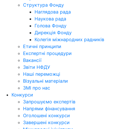
Структура Фонду
Наглядова рада
Наукова рада
Голова Фонду
Дирекція Фонду
Колегія міжнародних радників
Етичні принципи
Експертні процедури
Вакансії
Звіти НФДУ
Наші переможці
Візуальні матеріали
ЗМІ про нас
Конкурси
Запрошуємо експертів
Напрями фінансування
Оголошені конкурси
Завершені конкурси