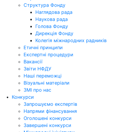
Структура Фонду
Наглядова рада
Наукова рада
Голова Фонду
Дирекція Фонду
Колегія міжнародних радників
Етичні принципи
Експертні процедури
Вакансії
Звіти НФДУ
Наші переможці
Візуальні матеріали
ЗМІ про нас
Конкурси
Запрошуємо експертів
Напрями фінансування
Оголошені конкурси
Завершені конкурси