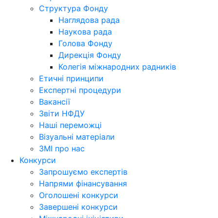
Структура Фонду
Наглядова рада
Наукова рада
Голова Фонду
Дирекція Фонду
Колегія міжнародних радників
Етичні принципи
Експертні процедури
Вакансії
Звіти НФДУ
Наші переможці
Візуальні матеріали
ЗМІ про нас
Конкурси
Запрошуємо експертів
Напрями фінансування
Оголошені конкурси
Завершені конкурси