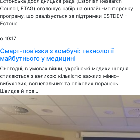
Естонська дослідницька рада (Estonian Research
Council, ETAG) оголошує набір на онлайн-менторську
програму, що реалізується за підтримки ESTDEV –
Естонс...
о 10:17
Смарт-пов’язки з комбучі: технології
майбутнього у медицині
Сьогодні, в умовах війни, українські медики щодня
стикаються з великою кількістю важких мінно-
вибухових, вогнепальних та опікових поранень.
Швидке й пра...