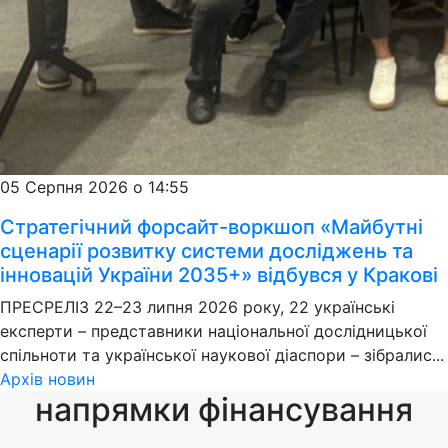
05 Серпня 2026 о 14:55
Стратегічний форсайт-воркшоп «Майбутні
сценарії розвитку системи досліджень та
інновацій України 2035+» відбувся у Кракові
ПРЕСРЕЛІЗ 22–23 липня 2026 року, 22 українські
експерти – представники національної дослідницької
спільноти та української наукової діаспори – зібралис...
Архів новин
напрямки фінансування