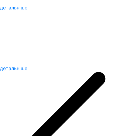
детальніше
НФДУ запрошує
експертів до
співпраці
детальніше