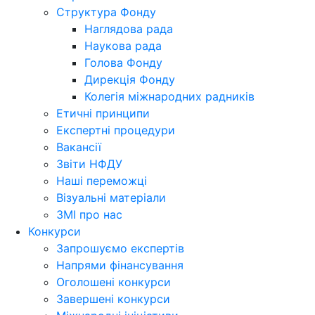
Структура Фонду
Наглядова рада
Наукова рада
Голова Фонду
Дирекція Фонду
Колегія міжнародних радників
Етичні принципи
Експертні процедури
Вакансії
Звіти НФДУ
Наші переможці
Візуальні матеріали
ЗМІ про нас
Конкурси
Запрошуємо експертів
Напрями фінансування
Оголошені конкурси
Завершені конкурси