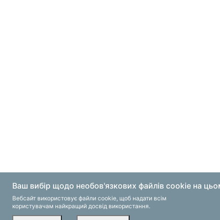
Ваш вибір щодо необов'язкових файлів cookie на цьо
Ваш вибір щодо необов'язкових файлів cookie на цьо
Вебсайт використовує файли cookie, щоб надати всім
Вебсайт використовує файли cookie, щоб надати всім
користувачам найкращий досвід використання.
користувачам найкращий досвід використання.