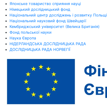
Японське товариство сприяння науці
Німецький дослідницький фонд
Національний центр досліджень і розвитку Польщі
Національний науковий фонд Швейцарії
Кембриджський університет (Велика Британія)
Фонд польської науки
Наука Європа
НІДЕРЛАНДСЬКА ДОСЛІДНИЦЬКА РАДА
ДОСЛІДНИЦЬКА РАДА НОРВЕГІЇ