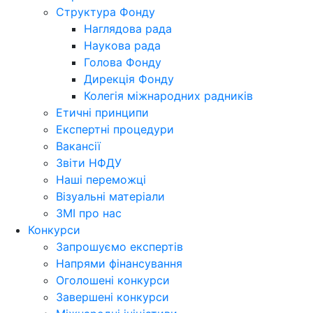
Структура Фонду
Наглядова рада
Наукова рада
Голова Фонду
Дирекція Фонду
Колегія міжнародних радників
Етичні принципи
Експертні процедури
Вакансії
Звіти НФДУ
Наші переможці
Візуальні матеріали
ЗМІ про нас
Конкурси
Запрошуємо експертів
Напрями фінансування
Оголошені конкурси
Завершені конкурси