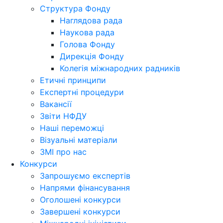
Структура Фонду
Наглядова рада
Наукова рада
Голова Фонду
Дирекція Фонду
Колегія міжнародних радників
Етичні принципи
Експертні процедури
Вакансії
Звіти НФДУ
Наші переможці
Візуальні матеріали
ЗМІ про нас
Конкурси
Запрошуємо експертів
Напрями фінансування
Оголошені конкурси
Завершені конкурси