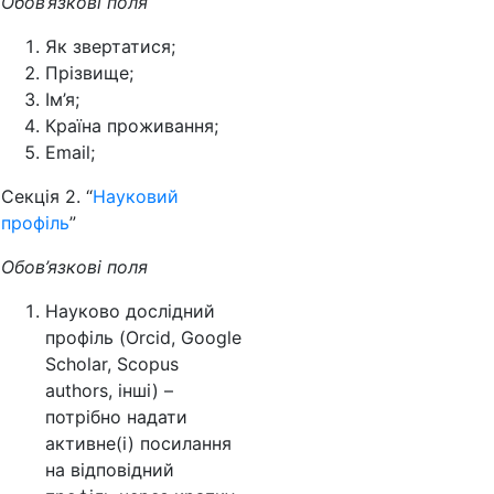
Обов’язкові поля
Як звертатися;
Прізвище;
Ім’я;
Країна проживання;
Email;
Секція 2. “
Науковий
профіль
”
Обов’язкові поля
Науково дослідний
профіль (Orcid, Google
Scholar, Scopus
authors, інші) –
потрібно надати
активне(і) посилання
на відповідний