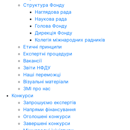
Структура Фонду
Наглядова рада
Наукова рада
Голова Фонду
Дирекція Фонду
Колегія міжнародних радників
Етичні принципи
Експертні процедури
Вакансії
Звіти НФДУ
Наші переможці
Візуальні матеріали
ЗМІ про нас
Конкурси
Запрошуємо експертів
Напрями фінансування
Оголошені конкурси
Завершені конкурси