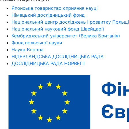
Японське товариство сприяння науці
Німецький дослідницький фонд
Національний центр досліджень і розвитку Польщі
Національний науковий фонд Швейцарії
Кембриджський університет (Велика Британія)
Фонд польської науки
Наука Європа
НІДЕРЛАНДСЬКА ДОСЛІДНИЦЬКА РАДА
ДОСЛІДНИЦЬКА РАДА НОРВЕГІЇ