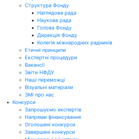
Структура Фонду
Наглядова рада
Наукова рада
Голова Фонду
Дирекція Фонду
Колегія міжнародних радників
Етичні принципи
Експертні процедури
Вакансії
Звіти НФДУ
Наші переможці
Візуальні матеріали
ЗМІ про нас
Конкурси
Запрошуємо експертів
Напрями фінансування
Оголошені конкурси
Завершені конкурси