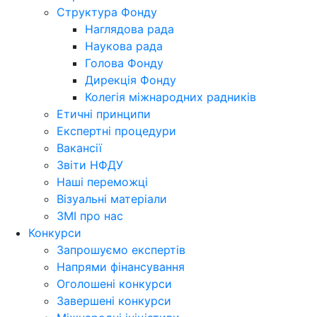
Структура Фонду
Наглядова рада
Наукова рада
Голова Фонду
Дирекція Фонду
Колегія міжнародних радників
Етичні принципи
Експертні процедури
Вакансії
Звіти НФДУ
Наші переможці
Візуальні матеріали
ЗМІ про нас
Конкурси
Запрошуємо експертів
Напрями фінансування
Оголошені конкурси
Завершені конкурси