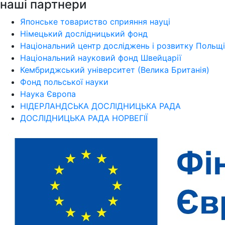
наші партнери
Японське товариство сприяння науці
Німецький дослідницький фонд
Національний центр досліджень і розвитку Польщі
Національний науковий фонд Швейцарії
Кембриджський університет (Велика Британія)
Фонд польської науки
Наука Європа
НІДЕРЛАНДСЬКА ДОСЛІДНИЦЬКА РАДА
ДОСЛІДНИЦЬКА РАДА НОРВЕГІЇ