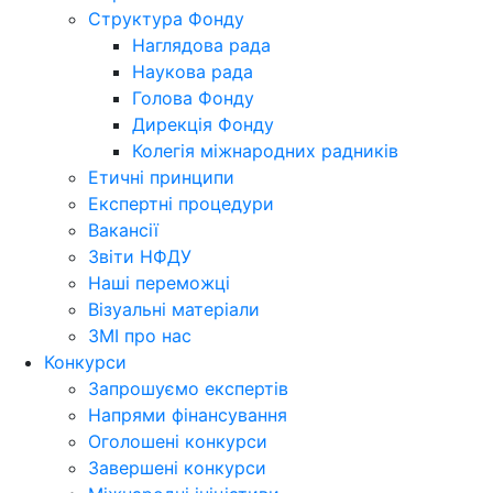
Структура Фонду
Наглядова рада
Наукова рада
Голова Фонду
Дирекція Фонду
Колегія міжнародних радників
Етичні принципи
Експертні процедури
Вакансії
Звіти НФДУ
Наші переможці
Візуальні матеріали
ЗМІ про нас
Конкурси
Запрошуємо експертів
Напрями фінансування
Оголошені конкурси
Завершені конкурси