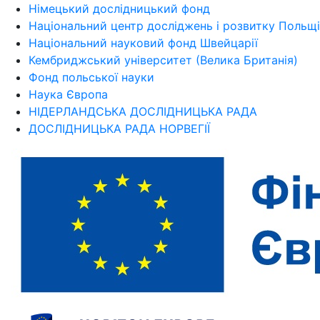
Німецький дослідницький фонд
Національний центр досліджень і розвитку Польщі
Національний науковий фонд Швейцарії
Кембриджський університет (Велика Британія)
Фонд польської науки
Наука Європа
НІДЕРЛАНДСЬКА ДОСЛІДНИЦЬКА РАДА
ДОСЛІДНИЦЬКА РАДА НОРВЕГІЇ