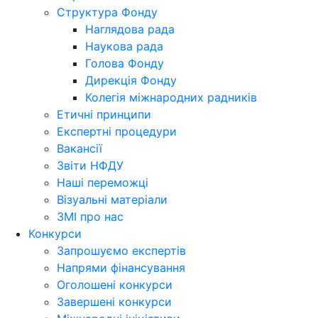
Структура Фонду
Наглядова рада
Наукова рада
Голова Фонду
Дирекція Фонду
Колегія міжнародних радників
Етичні принципи
Експертні процедури
Вакансії
Звіти НФДУ
Наші переможці
Візуальні матеріали
ЗМІ про нас
Конкурси
Запрошуємо експертів
Напрями фінансування
Оголошені конкурси
Завершені конкурси