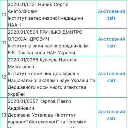
2020.01/0121 Ничик Сергій
Анатолійович
Анотований
10
Інститут ветеринарної медицини
звіт
НААН
2020.01/0504 ГРИНЬКО ДМИТРО
ОЛЕКСАНДРОВИЧ
Анотований
11
Iнститут фiзики напівпровідників ім.
звіт
В.Є. Лашкарьова НАН України
2020.01/0268 Куссуль Наталія
Миколаївна
Інститут космічних досліджень
Анотований
12
Національної академії наук України та
звіт
Державного космічного агентства
України
2020.01/0357 Карпов Павло
Андрійович
Анотований
13
Державна Установа «Інститут
звіт
харчової біотехнології та геноміки