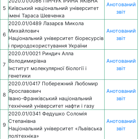
2020.01/0086 ПІНЧУК ІРИНА ЯКІВНА
Анотований
5
Київський національний університет
звіт
імені Тараса Шевченка
2020.01/0489 Лазарєв Микола
Михайлович
Анотований
6
Національний університет біоресурсів
звіт
і природокористування України
2020.01/0021 Риндич Алла
Володимирівна
Анотований
7
Інститут молекулярної біології і
звіт
генетики
2020.01/0417 Побережний Любомир
Ярославович
Анотований
8
Івано-Франківський національний
звіт
технічний університет нафти і газу
2020.01/0341 Федушко Соломія
Степанівна
Анотований
9
Національний університет «Львівська
звіт
політехніка»