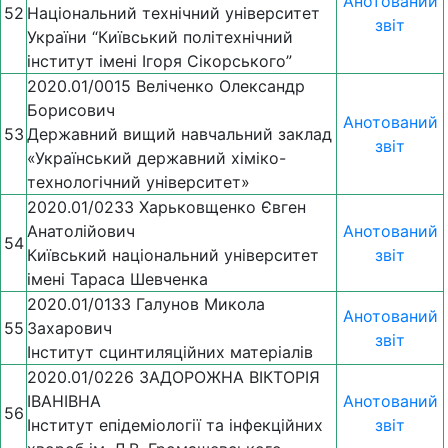
Анотований
52
Національний технічний університет
звіт
України “Київський політехнічний
інститут імені Ігоря Сікорського”
2020.01/0015 Веліченко Олександр
Борисович
Анотований
53
Державний вищий навчальний заклад
звіт
«Український державний хіміко-
технологічний університет»
2020.01/0233 Харьковщенко Євген
Анатолійович
Анотований
54
Київський національний університет
звіт
імені Тараса Шевченка
2020.01/0133 Галунов Микола
Анотований
55
Захарович
звіт
Інститут сцинтиляційних матеріалів
2020.01/0226 ЗАДОРОЖНА ВІКТОРІЯ
ІВАНІВНА
Анотований
56
Інститут епідеміології та інфекційних
звіт