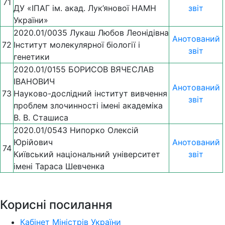
71
ДУ «ІПАГ ім. акад. Лук’янової НАМН
звіт
України»
2020.01/0035 Лукаш Любов Леонідівна
Анотований
72
Інститут молекулярної біології і
звіт
генетики
2020.01/0155 БОРИСОВ ВЯЧЕСЛАВ
ІВАНОВИЧ
Анотований
73
Науково-дослідний інститут вивчення
звіт
проблем злочинності імені академіка
В. В. Сташиса
2020.01/0543 Нипорко Олексій
Юрійович
Анотований
74
Київський національний університет
звіт
імені Тараса Шевченка
Корисні посилання
Кабінет Міністрів України