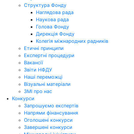
Структура Фонду
Наглядова рада
Наукова рада
Голова Фонду
Дирекція Фонду
Колегія міжнародних радників
Етичні принципи
Експертні процедури
Вакансії
Звіти НФДУ
Наші переможці
Візуальні матеріали
ЗМІ про нас
Конкурси
Запрошуємо експертів
Напрями фінансування
Оголошені конкурси
Завершені конкурси