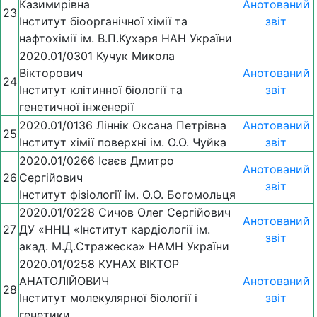
Казимирівна
Анотований
23
Інститут біоорганічної хімії та
звіт
нафтохімії ім. В.П.Кухаря НАН України
2020.01/0301 Кучук Микола
Вікторович
Анотований
24
Інститут клітинної біології та
звіт
генетичної інженерії
2020.01/0136 Ліннік Оксана Петрівна
Анотований
25
Інститут хімії поверхні ім. О.О. Чуйка
звіт
2020.01/0266 Ісаєв Дмитро
Анотований
26
Сергійович
звіт
Інститут фізіології ім. О.О. Богомольця
2020.01/0228 Сичов Олег Сергійович
Анотований
27
ДУ «ННЦ «Інститут кардіології ім.
звіт
акад. М.Д.Стражеска» НАМН України
2020.01/0258 КУНАХ ВІКТОР
АНАТОЛІЙОВИЧ
Анотований
28
Інститут молекулярної біології і
звіт
генетики