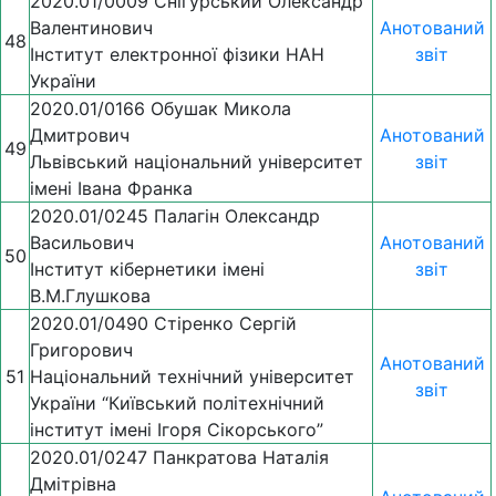
2020.01/0009 Снігурський Олександр
Валентинович
Анотований
48
Інститут електронної фізики НАН
звіт
України
2020.01/0166 Обушак Микола
Дмитрович
Анотований
49
Львівський національний університет
звіт
імені Івана Франка
2020.01/0245 Палагін Олександр
Васильович
Анотований
50
Інститут кібернетики імені
звіт
В.М.Глушкова
2020.01/0490 Стіренко Сергій
Григорович
Анотований
51
Національний технічний університет
звіт
України “Київський політехнічний
інститут імені Ігоря Сікорського”
2020.01/0247 Панкратова Наталія
Дмітрівна