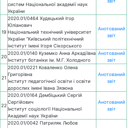
звіт
систем Національної академії наук
України
2020.01/0464 Худецький Ігор
Юліанович
Анотований
19
Національний технічний університет
звіт
України “Київський політехнічний
інститут імені Ігоря Сікорського
2020.01/0140 Куземко Анна Аркадіївна
Анотований
20
Інститут ботаніки ім. М.Г. Холодного
звіт
2020.01/0221 Коваленко Олена
Григорівна
Анотований
21
Інститут педагогічної освіти і освіти
звіт
дорослих імені Івана Зязюна
2020.01/0164 Дембіцький Сергій
Сергійович
Анотований
22
Інститут соціології Національної
звіт
Академії наук України
2020.01/0042 Патриляк Любов