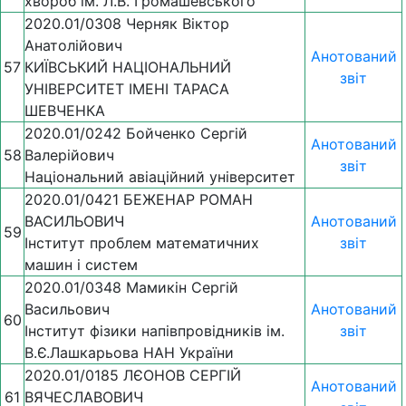
хвороб ім. Л.В. Громашевського
2020.01/0308 Черняк Віктор
Анатолійович
Анотований
57
КИЇВСЬКИЙ НАЦІОНАЛЬНИЙ
звіт
УНІВЕРСИТЕТ ІМЕНІ ТАРАСА
ШЕВЧЕНКА
2020.01/0242 Бойченко Сергій
Анотований
58
Валерійович
звіт
Національний авіаційний університет
2020.01/0421 БЕЖЕНАР РОМАН
ВАСИЛЬОВИЧ
Анотований
59
Інститут проблем математичних
звіт
машин і систем
2020.01/0348 Мамикін Сергій
Васильович
Анотований
60
Інститут фізики напівпровідників ім.
звіт
В.Є.Лашкарьова НАН України
2020.01/0185 ЛЄОНОВ СЕРГІЙ
Анотований
61
ВЯЧЕСЛАВОВИЧ