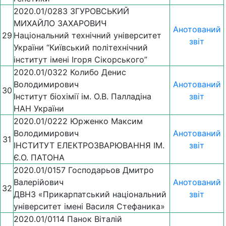
2020.01/0283 ЗГУРОВСЬКИЙ
МИХАЙЛО ЗАХАРОВИЧ
Анотований
29
Національний технічний університет
звіт
України “Київський політехнічний
інститут імені Ігоря Сікорського”
2020.01/0322 Колибо Денис
Володимирович
Анотований
30
Інститут біохімії ім. О.В. Палладіна
звіт
НАН України
2020.01/0222 Юрженко Максим
Володимирович
Анотований
31
ІНСТИТУТ ЕЛЕКТРОЗВАРЮВАННЯ ІМ.
звіт
Є.О. ПАТОНА
2020.01/0157 Господарьов Дмитро
Валерійович
Анотований
32
ДВНЗ «Прикарпатський національний
звіт
університет імені Василя Стефаника»
2020.01/0114 Панок Віталій