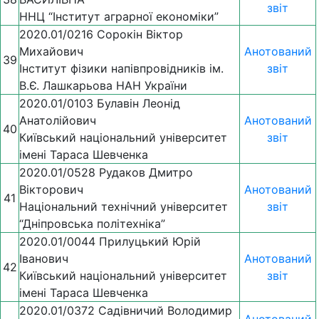
звіт
ННЦ “Інститут аграрної економіки”
2020.01/0216 Сорокін Віктор
Михайович
Анотований
39
Інститут фізики напівпровідників ім.
звіт
В.Є. Лашкарьова НАН України
2020.01/0103 Булавін Леонід
Анатолійович
Анотований
40
Київський національний університет
звіт
імені Тараса Шевченка
2020.01/0528 Рудаков Дмитро
Вікторович
Анотований
41
Національний технічний університет
звіт
“Дніпровська політехніка”
2020.01/0044 Прилуцький Юрій
Іванович
Анотований
42
Київський національний університет
звіт
імені Тараса Шевченка
2020.01/0372 Садівничий Володимир
Анотований