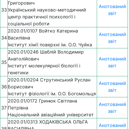
Григорович
Анотований
33
Український науково-методичний
звіт
центр практичної психології і
соціальної роботи
2020.01/0107 Войтко Катерина
Анотований
34
Василівна
звіт
Інститут хімії поверхні ім. О.О. Чуйка
2020.01/0246 Шаблій Володимир
Анатолійович
Анотований
35
Інститут молекулярної біології і
звіт
генетики
2020.01/0204 Струтинський Руслан
Анотований
36
Борисович
звіт
Інститут фізіології ім. О.О. Богомольця
2020.01/0172 Гринюк Світлана
Анотований
37
Петрівна
звіт
Національний авіаційний університет
2020.01/0313 ХОДАКІВСЬКА ОЛЬГА
Анотований
38
ВАСИЛІВНА