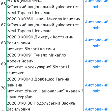
ВОЛОДИМИРІВНА
Анотований
66
Київський національний університет
звіт
імені Тараса Шевченка
2020.01/0366 Іншин Микола Іванович
Анотований
67
Київський національний університет
звіт
імені Тараса Шевченка
2020.01/0090 Дмитрук Костянтин
Анотований
68
Васильович
звіт
Iнститут біології клітини
2020.01/0091 Тукало Михайло
Арсентійович
Анотований
69
Інститут молекулярної біології і
звіт
генетики
2020.01/0043 Довбешко Галина
Іванівна
Анотований
70
Інститут фізики Національної Академії
звіт
Наук України
2020.01/0188 Подольський Василь
Васильович
Анотований