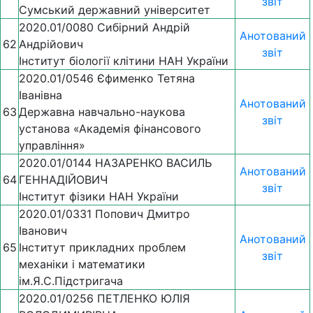
звіт
Сумський державний університет
2020.01/0080 Сибірний Андрій
Анотований
62
Андрійович
звіт
Інститут біології клітини НАН України
2020.01/0546 Єфименко Тетяна
Іванівна
Анотований
63
Державна навчально-наукова
звіт
установа «Академія фінансового
управління»
2020.01/0144 НАЗАРЕНКО ВАСИЛЬ
Анотований
64
ГЕННАДІЙОВИЧ
звіт
Інститут фізики НАН України
2020.01/0331 Попович Дмитро
Іванович
Анотований
65
Інститут прикладних проблем
звіт
механіки і математики
ім.Я.С.Підстригача
2020.01/0256 ПЕТЛЕНКО ЮЛІЯ