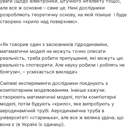
уваги (щодо електроніки, штучного інтелекту тощо),
але все ж основне – саме це. Нині дослідники
розробляють теоретичну основу, на якій пізніше і буде
створено «крило над поверхнею».
«Як говорив один з засновників гідродинаміки,
математичні моделі не можуть точно описати
реальність, треба робити припущення, які можуть цю
реальність спотворити. Але науку робили і роблять не
боягузи», – усміхається викладач.
Сміливі експерименти дослідники поєднують з
комп’ютерним моделюванням. Інакше кажучи:
створюють математичні моделі, потім комп’ютерні
моделі, потім будують «крило», яке випробують у
аеродинамічній трубі. Аеродинамічна труба в
університеті «старенька», але все ж велика удача, що
вона є (в Україні їх одиниці).