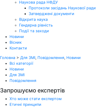
Наукова рада НФДУ
Протоколи засідань Наукової ради
Затверджені документи
Відкрита наука
Гендерна рівність
Події та заходи
Новини
Вісник
Контакти
Головна
>
Для ЗМІ
,
Повідомлення
,
Новини
Всі категорії
Новини
Для ЗМІ
Повідомлення
Запрошуємо експертів
Хто може стати експертом
Етичні принципи