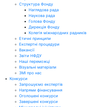
Структура Фонду
Наглядова рада
Наукова рада
Голова Фонду
Дирекція Фонду
Колегія міжнародних радників
Етичні принципи
Експертні процедури
Вакансії
Звіти НФДУ
Наші переможці
Візуальні матеріали
ЗМІ про нас
Конкурси
Запрошуємо експертів
Напрями фінансування
Оголошені конкурси
Завершені конкурси