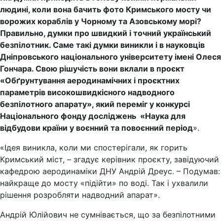
людині, коли вона бачить фото Кримського мосту чи
ворожих кораблів у Чорному та Азовському морі?
Правильно, думки про швидкий і точний український
безпілотник. Саме такі думки виникли і в науковців
Дніпровського національного університету імені Олеся
Гончара. Свою рішучість вони вклали в проєкт
«Обґрунтування аеродинамічних і проєктних
параметрів високошвидкісного надводного
безпілотного апарату», який переміг у конкурсі
Національного фонду досліджень «Наука для
відбудови країни у воєнний та повоєнний період
».
«Ідея виникла, коли ми спостерігали, як горить
Кримський міст, – згадує керівник проєкту, завідуючий
кафедрою аеродинаміки ДНУ Андрій Дреус. – Подумав:
найкраще до мосту «підійти» по воді. Так і ухвалили
рішення розробляти надводний апарат».
Андрій Юлійович не сумнівається, що за безпілотними