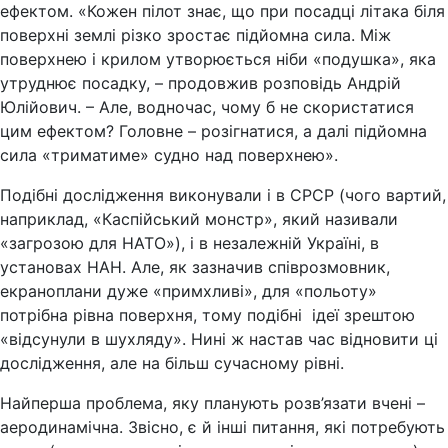
ефектом. «Кожен пілот знає, що при посадці літака біля
поверхні землі різко зростає підйомна сила. Між
поверхнею і крилом утворюється ніби «подушка», яка
утруднює посадку, – продовжив розповідь Андрій
Юлійович. – Але, водночас, чому б не скористатися
цим ефектом? Головне – розігнатися, а далі підйомна
сила «триматиме» судно над поверхнею».
Подібні дослідження виконували і в СРСР (чого вартий,
наприклад, «Каспійський монстр», який називали
«загрозою для НАТО»), і в незалежній Україні, в
установах НАН. Але, як зазначив співрозмовник,
екраноплани дуже «примхливі», для «польоту»
потрібна рівна поверхня, тому подібні ідеї зрештою
«відсунули в шухляду». Нині ж настав час відновити ці
дослідження, але на більш сучасному рівні.
Найперша проблема, яку планують розв’язати вчені –
аеродинамічна. Звісно, є й інші питання, які потребують