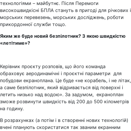
технологіями – майбутнє. Після Перемоги
високошвидкісні БПЛА стануть в пригоді для річкових і
морських перевезень, морських досліджень, роботи
прикордонної служби тощо.
Яким же буде новий безпілотник? З якою швидкістю
«летітиме»?
Керівник проєкту розповів, що його команда
обраховує аеродинамічні і проєктні параметри для
побудови екраноплана. Це буде «не корабель, і не літак,
а саме безпілотник, який відривається від поверхні і
летить низько над водою». За задумом, екраноплан
зможе розвинути швидкість від 200 до 500 кілометрів
на годину.
В розрахунках (а потім і в створенні нових технологій)
вчені планують скористатися так званим екранним