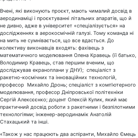
Вчені, які виконують проєкт, мають чималий досвід в
аеродинаміці і проєктуванні літальних апаратів, що й
не дивно, адже в університет «спеціалізується» на
дослідженнях в аерокосмічній галузі. Тому команда ні
на мить не сумнівається, що все вдасться. До
колективу виконавців входять: фахівець з
математичного моделювання Олена Кравець (її батько,
Володимир Кравець, став першим вченим, що
досліджував екраноплани у ДНУ); спеціаліст з
ракетно-космічних та інноваційних технологій,
професор Михайло Дронь; спеціаліст з комп’ютерного
моделювання, професор Дніпровської політехніки
Сергій Алексєєнко; доцент Олексій Кулик, який має
практичний досвід роботи з ракетними і безпілотними
технологіями; інженер-аеродинамік Анатолій
Стахацький та інші.
«Також у нас працюють два аспіранти, Михайло Ємець