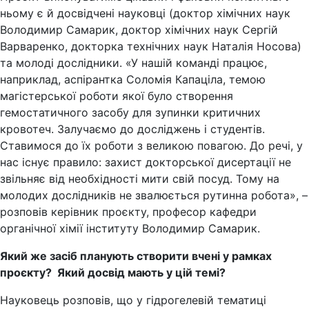
ньому є й досвідчені науковці (доктор хімічних наук
Володимир Самарик, доктор хімічних наук Сергій
Варваренко, докторка технічних наук Наталія Носова)
та молоді дослідники. «У нашій команді працює,
наприклад, аспірантка Соломія Капаціла, темою
магістерської роботи якої було створення
гемостатичного засобу для зупинки критичних
кровотеч. Залучаємо до досліджень і студентів.
Ставимося до їх роботи з великою повагою. До речі, у
нас існує правило: захист докторської дисертації не
звільняє від необхідності мити свій посуд. Тому на
молодих дослідників не звалюється рутинна робота», –
розповів керівник проєкту, професор кафедри
органічної хімії інституту Володимир Самарик.
Який же засіб планують створити вчені у рамках
проєкту? Який досвід мають у цій темі?
Науковець розповів, що у гідрогелевій тематиці