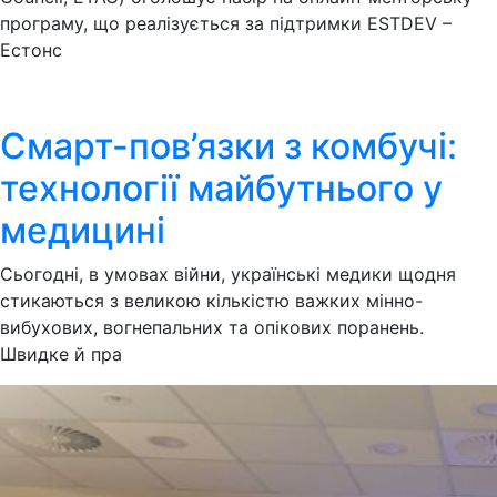
програму, що реалізується за підтримки ESTDEV –
Естонс
Смарт-пов’язки з комбучі:
технології майбутнього у
медицині
Сьогодні, в умовах війни, українські медики щодня
стикаються з великою кількістю важких мінно-
вибухових, вогнепальних та опікових поранень.
Швидке й пра