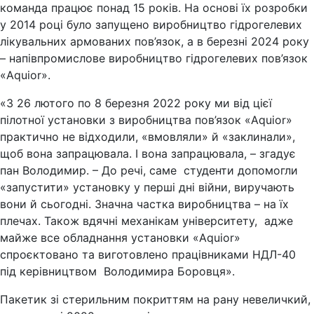
команда працює понад 15 років. На основі їх розробки
у 2014 році було запущено виробництво гідрогелевих
лікувальних армованих пов’язок, а в березні 2024 року
– напівпромислове виробництво гідрогелевих пов’язок
«Aquior».
«З 26 лютого по 8 березня 2022 року ми від цієї
пілотної установки з виробництва пов’язок «Aquior»
практично не відходили, «вмовляли» й «заклинали»,
щоб вона запрацювала. І вона запрацювала, – згадує
пан Володимир. – До речі, саме студенти допомогли
«запустити» установку у перші дні війни, виручають
вони й сьогодні. Значна частка виробництва – на їх
плечах. Також вдячні механікам університету, адже
майже все обладнання установки «Aquіor»
спроєктовано та виготовлено працівниками НДЛ-40
під керівництвом Володимира Боровця».
Пакетик зі стерильним покриттям на рану невеличкий,