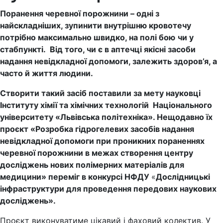
Поранення черевної порожнини – одні з
найскладніших, зупинити внутрішню кровотечу
потрібно максимально швидко, на полі бою
чи у
стабпункті
. Від того, чи є в аптечці якісні засоби
надання невідкладної допомоги, залежить здоров’я, а
часто й життя людини.
Створити такий засіб поставили за мету науковці
Інституту хімії та хімічних технологій Національного
університету «Львівська політехніка». Нещодавно їх
проєкт «Розробка гідрогелевих засобів надання
невідкладної допомоги при проникних пораненнях
черевної порожнини в межах створення центру
досліджень нових полімерних матеріалів для
медицини» переміг в конкурсі НФДУ
«
Дослідницькі
інфраструктури для проведення передових наукових
досліджень».
Проєкт виконуватиме цікавий і фаховий колектив. У