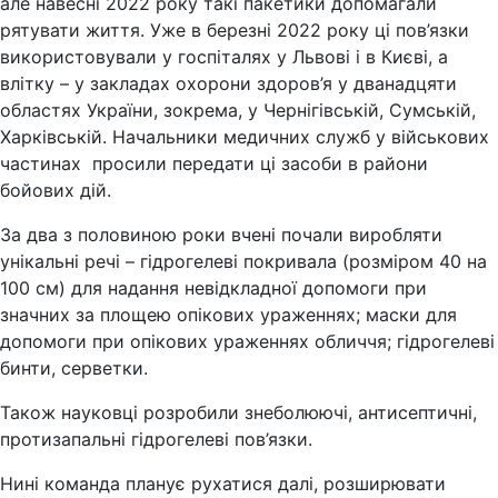
але навесні 2022 року такі пакетики допомагали
рятувати життя. Уже в березні 2022 року ці пов’язки
використовували у госпіталях у Львові і в Києві, а
влітку – у закладах охорони здоров’я у дванадцяти
областях України, зокрема, у Чернігівській, Сумській,
Харківській. Начальники медичних служб у військових
частинах просили передати ці засоби в райони
бойових дій.
За два з половиною роки вчені почали виробляти
унікальні речі – гідрогелеві покривала (розміром 40 на
100 см) для надання невідкладної допомоги при
значних за площею опікових ураженнях; маски для
допомоги при опікових ураженнях обличчя; гідрогелеві
бинти, серветки.
Також науковці розробили знеболюючі, антисептичні,
протизапальні гідрогелеві пов’язки.
Нині команда планує рухатися далі, розширювати