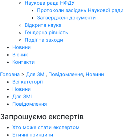
Наукова рада НФДУ
Протоколи засідань Наукової ради
Затверджені документи
Відкрита наука
Гендерна рівність
Події та заходи
Новини
Вісник
Контакти
Головна
>
Для ЗМІ
,
Повідомлення
,
Новини
Всі категорії
Новини
Для ЗМІ
Повідомлення
Запрошуємо експертів
Хто може стати експертом
Етичні принципи