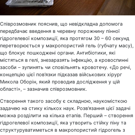
Співрозмовник пояснив, що невідкладна допомога
передбачає введення в черевну порожнину пінної
гідрогелевої композиції, яка протягом 30 – 60 секунд
перетворюється у макропористий гель (губчату масу),
що блокує пошкоджені органи. Антибіотики, які
містяться в гелі, знезаразять інфекцію, а кровоспинні
засоби – зупинять чи сповільнять кровотечу. «До речі,
концепцію цієї пов’язки підказав військових хірург
Микола Оборін, який проводив дослідження у цій
області», – зазначив співрозмовник.
Створення такого засобу є складною, наукомісткою
задачею на стику кількох наук. Розв’язання цієї задачі
можна розділити на кілька етапів. Перший – створення
гідрогелевої композиції, яка утворить стійку піну та
структуруватиметься в макропористий гідрогель з