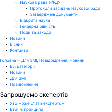
Наукова рада НФДУ
Протоколи засідань Наукової ради
Затверджені документи
Відкрита наука
Гендерна рівність
Події та заходи
Новини
Вісник
Контакти
Головна
>
Для ЗМІ
,
Повідомлення
,
Новини
Всі категорії
Новини
Для ЗМІ
Повідомлення
Запрошуємо експертів
Хто може стати експертом
Етичні принципи