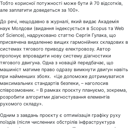
Тобто корисної потужності може бути й 70 відсотків,
але заплатити доведеться за 100».
До речі, нещодавно в журналі, який видає Академія
наук Молдови (видання індексується в Scopus та Web
of Science), надруковано статтю Сергія Гулака, що
присвячена видаленню вищих гармонійних складових в
системах тягового приводу електровозу. Автор
пропонує впровадити нову систему діагностики
тягового двигуна. Одна з новацій передбачає, що
машиніст матиме право одразу вимкнути двигун навіть
при найменших збоях. «Це допоможе дотримуватися
максимальних стандартів безпеки, – наголосив
співрозмовник. – В рамках проєкту плануємо, зокрема,
розробити алгоритми діагностування елементів
рухомого складу».
Одним з завдань проєкту є оптимізація графіку руху
поїздів (після численних обстрілів інфраструктура