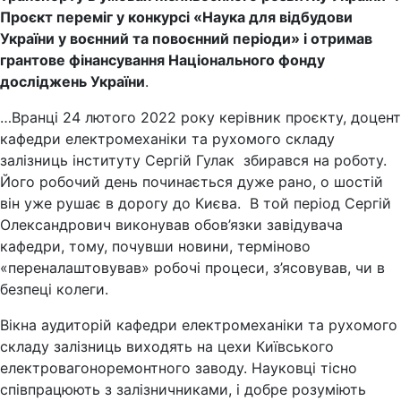
Проєкт переміг у конкурсі «Наука для відбудови
України у воєнний та повоєнний періоди» і отримав
грантове фінансування Національного фонду
досліджень України
.
…Вранці 24 лютого 2022 року керівник проєкту, доцент
кафедри електромеханіки та рухомого складу
залізниць інституту Сергій Гулак збирався на роботу.
Його робочий день починається дуже рано, о шостій
він уже рушає в дорогу до Києва. В той період Сергій
Олександрович виконував обов’язки завідувача
кафедри, тому, почувши новини, терміново
«переналаштовував» робочі процеси, з’ясовував, чи в
безпеці колеги.
Вікна аудиторій кафедри електромеханіки та рухомого
складу залізниць виходять на цехи Київського
електровагоноремонтного заводу. Науковці тісно
співпрацюють з залізничниками, і добре розуміють