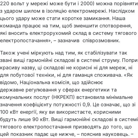
220 вольт у мережі може бути і 2000) можна порівняти
з ударом шилом в ізоляцію електромережі. Наслідком
цього удару може стати коротке замикання. Наша
команда працює на тим, щоб зменшити спотворення,
які вносить електрорухомий склад в систему тягового
електропостачання», – зазначив співрозмовник.
Також учені міркують над тим, як стабілізувати так
звані вищі гармонійні складові в системі струму. Попри
красиву назву, ці складові не корисні ні для мереж, ні
для побутової техніки, ні для гаманця споживача. «Як
відомо, Національна комісія, що здійснює
державне регулювання у сферах енергетики та
комунальних послуг (НКРЕКП) встановила мінімальне
значення коефіцієнту потужності 0,9. Це означає, що зі
100 кВт енергії, яку ви використаєте, корисними
будуть лише 90 кВт. Вищі гармонійні складові в системі
тягового електропостачання призводять до того, що
цей показник падає ще нижче, – пояснив науковець. –