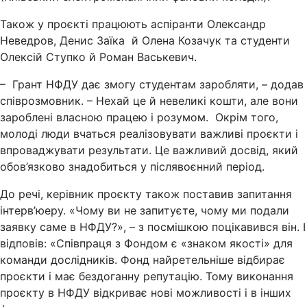
Також у проєкті працюють аспіранти Олександр
Неведров, Денис Заїка й Олена Козачук та студенти
Олексій Ступко й Роман Васькевич.
– Грант НФДУ дає змогу студентам заробляти, – додав
співрозмовник. – Нехай це й невеликі кошти, але вони
зароблені власною працею і розумом. Окрім того,
молоді люди вчаться реалізовувати важливі проєкти і
впроваджувати результати. Це важливий досвід, який
обов’язково знадобиться у післявоєнний період.
До речі, керівник проєкту також поставив запитання
інтерв’юеру. «Чому ви не запитуєте, чому ми подали
заявку саме в НФДУ?», – з посмішкою поцікавився він. І
відповів: «Співпраця з Фондом є «знаком якості» для
команди дослідників. Фонд найретельніше відбирає
проєкти і має бездоганну репутацію. Тому виконання
проєкту в НФДУ відкриває нові можливості і в інших