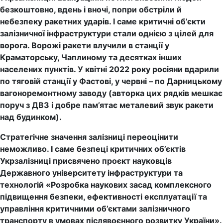
безкоштовно, вдень і вночі, попри обстріли й
небезпеку ракетних ударів. І саме критичні об’єкти
залізничної інфраструктури стали однією з цілей для
ворога. Ворожі ракети влучили в станції у
Краматорську, Чаплиному та десятках інших
населених пунктів. У квітні 2022 року росіяни вдарили
по тяговій станції у Фастові, у червні – по Дарницькому
вагоноремонтному заводу (авторка цих рядків мешкає
поруч з ДВЗ і добре пам’ятає металевий звук ракети
над будинком).
Стратегічне значення залізниці переоцінити
неможливо. І саме безпеці критичних об’єктів
Укрзалізниці присвячено проєкт науковців
Державного університету інфраструктури та
технологій «Розробка наукових засад комплексного
підвищення безпеки, ефективності експлуатації та
управління критичними об’єктами залізничного
транспорту в умовах післявоєнного розвитку України».