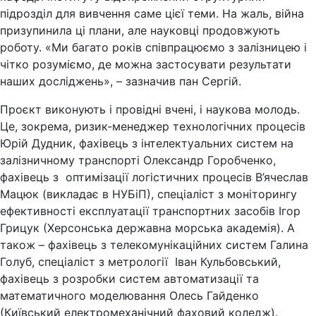
підрозділ для вивчення саме цієї теми. На жаль, війна
призупинила ці плани, але науковці продовжують
роботу. «Ми багато років співпрацюємо з залізницею і
чітко розуміємо, де можна застосувати результати
наших досліджень», – зазначив пан Сергій.
Проєкт виконують і провідні вчені, і наукова молодь.
Це, зокрема, ризик-менеджер технологічних процесів
Юрій Дудник, фахівець з інтелектуальних систем на
залізничному транспорті Олександр Горобченко,
фахівець з оптимізації логістичних процесів В’ячеслав
Мацюк (викладає в НУБіП), спеціаліст з моніторингу
ефективності експлуатації транспортних засобів Ігор
Грицук (Херсонська державна морська академія). А
також – фахівець з телекомунікаційних систем Галина
Голуб, спеціаліст з метрології Іван Кульбовський,
фахівець з розробки систем автоматизації та
математичного моделювання Олесь Гайденко
(Київський електромеханічний фаховий коледж).