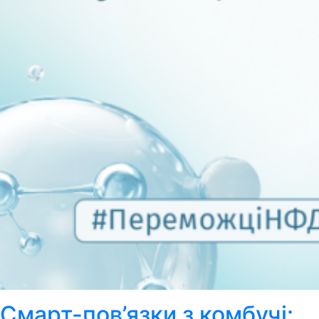
Смарт-пов’язки з комбучі: