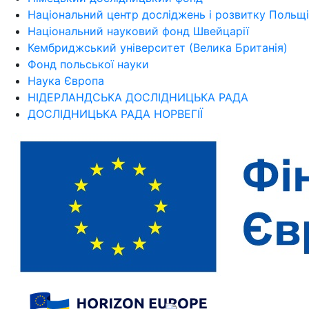
Національний центр досліджень і розвитку Польщі
Національний науковий фонд Швейцарії
Кембриджський університет (Велика Британія)
Фонд польської науки
Наука Європа
НІДЕРЛАНДСЬКА ДОСЛІДНИЦЬКА РАДА
ДОСЛІДНИЦЬКА РАДА НОРВЕГІЇ