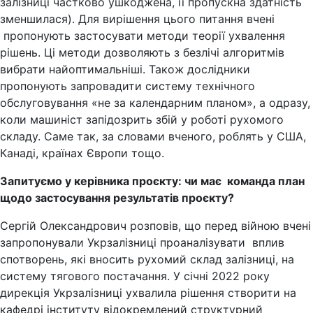
залізниці частково ушкоджена, її пропускна здатність
зменшилася). Для вирішення цього питання вчені
пропонують застосувати методи теорії ухвалення
рішень. Ці методи дозволяють з безлічі алгоритмів
вибрати найоптимальніші. Також дослідники
пропонують запровадити систему технічного
обслуговування «не за календарним планом», а одразу,
коли машиніст запідозрить збій у роботі рухомого
складу. Саме так, за словами вченого, роблять у США,
Канаді, країнах Європи тощо.
Запитуємо у керівника проєкту: чи має команда план
щодо застосування результатів проєкту?
Сергій Олександрович розповів, що перед війною вчені
запропонували Укрзалізниці проаналізувати вплив
спотворень, які вносить рухомий склад залізниці, на
систему тягового постачання. У січні 2022 року
дирекція Укрзалізниці ухвалила рішення створити на
кафедрі інституту відокремлений структурний