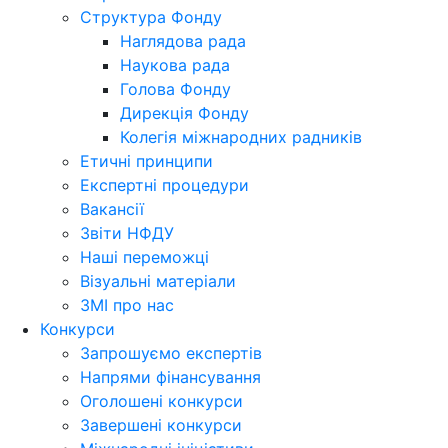
Структура Фонду
Наглядова рада
Наукова рада
Голова Фонду
Дирекція Фонду
Колегія міжнародних радників
Етичні принципи
Експертні процедури
Вакансії
Звіти НФДУ
Наші переможці
Візуальні матеріали
ЗМІ про нас
Конкурси
Запрошуємо експертів
Напрями фінансування
Оголошені конкурси
Завершені конкурси