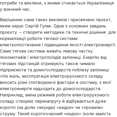
потреби та виклики, з якими стикається Укрзалізниця
у воєнний час.
Вирішенню саме таких викликів і присвячено проєкт,
яким керує Сергій Гулак. Одне з основних завдань
проєкту – створити методики та технічні рішення для
нормалізації роботи тягової системи
електропостачання і підвищення якості електроенергії.
Саме тягова система живить левову частку
локомотивів і електропоїздів залізниці. Енергію від
тягових підстанцій отримують також чимало
підприємств та домогосподарств поблизу залізниці.
«На жаль, експлуатація електрорухомого складу
вносить різні спотворюючі фактори в систему, з якої
електроенергія надходить до домогосподарств.
Наприклад, зміна режимів роботи електрорухомого
складу створює перенапругу й відбуваються дуже
короткі (на долю секунди) «кидки» чи «провали»
струму. Такий короткочасний «кидок» (коли замість