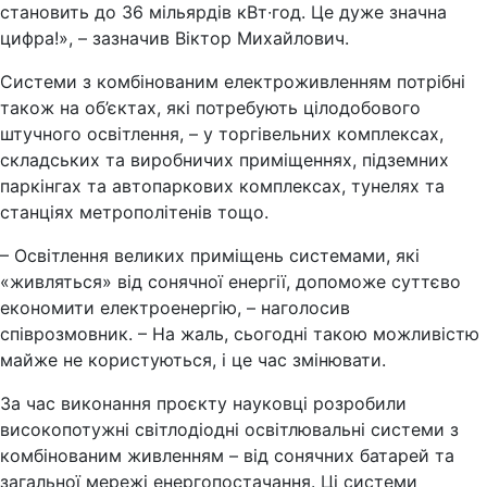
становить до 36 мільярдів кВт∙год. Це дуже значна
цифра!», – зазначив Віктор Михайлович.
Системи з комбінованим електроживленням потрібні
також на об’єктах, які потребують цілодобового
штучного освітлення, – у торгівельних комплексах,
складських та виробничих приміщеннях, підземних
паркінгах та автопаркових комплексах, тунелях та
станціях метрополітенів тощо.
– Освітлення великих приміщень системами, які
«живляться» від сонячної енергії, допоможе суттєво
економити електроенергію, – наголосив
співрозмовник. – На жаль, сьогодні такою можливістю
майже не користуються, і це час змінювати.
За час виконання проєкту науковці розробили
високопотужні світлодіодні освітлювальні системи з
комбінованим живленням – від сонячних батарей та
загальної мережі енергопостачання. Ці системи