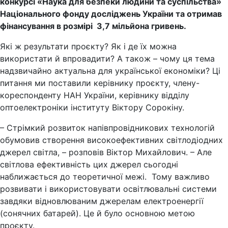
конкурсі «Наука для безпеки людини та суспільства»
Національного фонду досліджень України та отримав
фінансування в розмірі 3,7 мільйона гривень.
Які ж результати проєкту? Як і де їх можна
використати й впровадити? А також – чому ця тема
надзвичайно актуальна для української економіки? Ці
питання ми поставили керівнику проєкту, члену-
кореспонденту НАН України, керівнику відділу
оптоелектроніки інституту Віктору Сорокіну.
– Стрімкий розвиток напівпровідникових технологій
обумовив створення високоефективних світлодіодних
джерел світла, – розповів Віктор Михайлович. – Але
світлова ефективність цих джерел сьогодні
наближається до теоретичної межі. Тому важливо
розвивати і використовувати освітлювальні системи
завдяки відновлюваним джерелам електроенергії
(сонячних батарей). Це й було основною метою
проєкту.