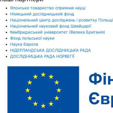
Японське товариство сприяння науці
Німецький дослідницький фонд
Національний центр досліджень і розвитку Польщі
Національний науковий фонд Швейцарії
Кембриджський університет (Велика Британія)
Фонд польської науки
Наука Європа
НІДЕРЛАНДСЬКА ДОСЛІДНИЦЬКА РАДА
ДОСЛІДНИЦЬКА РАДА НОРВЕГІЇ