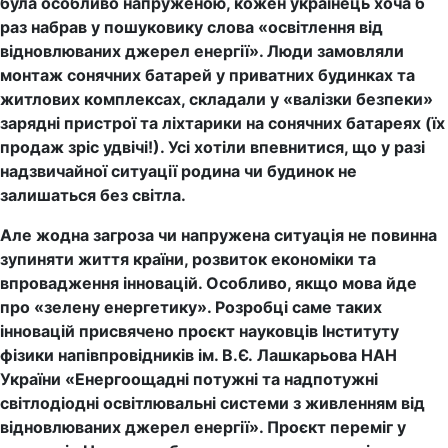
була особливо напруженою, кожен українець хоча б
раз набрав у пошуковику слова «освітлення від
відновлюваних джерел енергії». Люди замовляли
монтаж сонячних батарей у приватних будинках та
житлових комплексах, складали у «валізки безпеки»
зарядні пристрої та ліхтарики на сонячних батареях (їх
продаж зріс удвічі!). Усі хотіли впевнитися, що у разі
надзвичайної ситуації родина чи будинок не
залишаться без світла.
Але жодна загроза чи напружена ситуація не повинна
зупиняти життя країни, розвиток економіки та
впровадження інновацій. Особливо, якщо мова йде
про «зелену енергетику». Розробці саме таких
інновацій присвячено проєкт науковців
Інституту
фізики напівпровідників ім. В.Є. Лашкарьова НАН
України «Енергоощадні потужні та надпотужні
світлодіодні освітлювальні системи з живленням від
відновлюваних джерел енергії». Проєкт переміг у