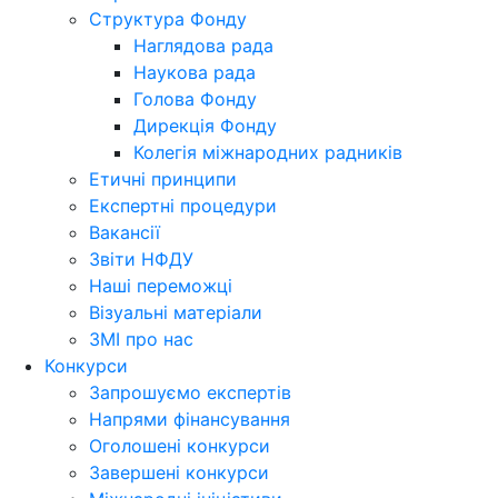
Структура Фонду
Наглядова рада
Наукова рада
Голова Фонду
Дирекція Фонду
Колегія міжнародних радників
Етичні принципи
Експертні процедури
Вакансії
Звіти НФДУ
Наші переможці
Візуальні матеріали
ЗМІ про нас
Конкурси
Запрошуємо експертів
Напрями фінансування
Оголошені конкурси
Завершені конкурси