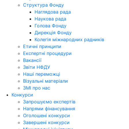
Структура Фонду
Наглядова рада
Наукова рада
Голова Фонду
Дирекція Фонду
Колегія міжнародних радників
Етичні принципи
Експертні процедури
Вакансії
Звіти НФДУ
Наші переможці
Візуальні матеріали
ЗМІ про нас
Конкурси
Запрошуємо експертів
Напрями фінансування
Оголошені конкурси
Завершені конкурси