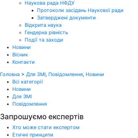
Наукова рада НФДУ
Протоколи засідань Наукової ради
Затверджені документи
Відкрита наука
Гендерна рівність
Події та заходи
Новини
Вісник
Контакти
Головна
>
Для ЗМІ
,
Повідомлення
,
Новини
Всі категорії
Новини
Для ЗМІ
Повідомлення
Запрошуємо експертів
Хто може стати експертом
Етичні принципи