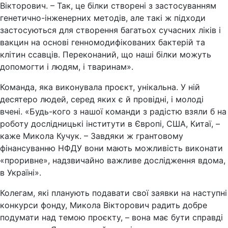
Вікторович. – Так, це білки створені з застосуванням
генетично-інженерних методів, але такі ж підходи
застосуються для створення багатьох сучасних ліків і
вакцин на основі генномодифікованих бактерій та
клітин ссавців. Переконаний, що наші білки можуть
допомогти і людям, і тваринам».
Команда, яка виконувала проєкт, унікальна. У ній
десятеро людей, серед яких є й провідні, і молоді
вчені. «Будь-кого з нашої команди з радістю взяли б на
роботу дослідницькі інститути в Європі, США, Китаї, –
каже Микола Кучук. – Завдяки ж грантовому
фінансуванню НФДУ вони мають можливість виконати
«проривне», надзвичайно важливе дослідження вдома,
в Україні».
Колегам, які планують подавати свої заявки на наступні
конкурси фонду, Микола Вікторович радить добре
подумати над темою проєкту, – вона має бути справді