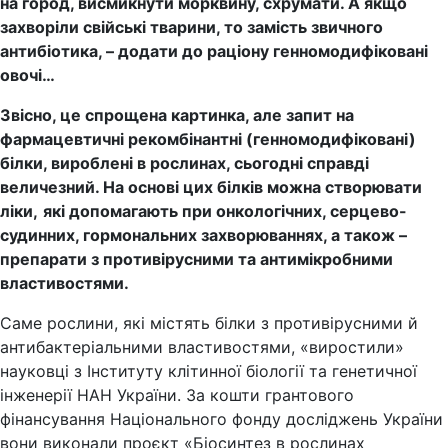
на город, висмикнути морквину, схрумати. А якщо
захворіли свійські тварини, то замість звичного
антибіотика
,
– додати до раціону генномодифіковані
овочі…
Звісно, це спрощена картинка, але запит на
фармацевтичні рекомбінантні
(
генномодифіковані
)
білки, вироблені в рослинах, сьогодні справді
величезний. На основі цих білків можна створювати
ліки,
які допомагають при онкологічних, серцево-
судинних, гормональних захворюваннях
, а
також –
препарати з противірусними та антимікробними
властивостями.
Саме рослини, які містять білки з противірусними й
антибактеріальними властивостями, «виростили»
науковці з Інституту клітинної біології та генетичної
інженерії НАН України. За кошти грантового
фінансування Національного фонду досліджень України
вони виконали проєкт «Біосинтез в рослинах