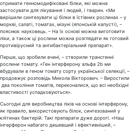
отримати генномодифіковані білки, які можна
застосувати для лікування і людей, і тварин. «Ми
вирішили синтезувати ці білки в їстівних рослинах – у
моркві, салаті, томатах, мізуні (японській капусті), –
пояснює науковець. – На їх основі можна виготовити
ліки, а також ці рослини можна розглядати як готовий
противірусний та антибактеріальний препарат».
Перше, що зробили вчені, – створили трансгенні
рослини томату. «Ген інтерферону альфа 2b ми
вбудували в геном томату сорту української селекції, –
продовжує розповідь Микола Вікторович. – Виростили
два покоління томатів, переконалися, що всі необхідні
властивості успадковуються».
Сьогодні для виробництва ліків на основі інтерферону,
як правило, використовують білок, синтезований у
клітинах бактерій. Такі препарати дуже дорогі. «Наш
інтерферон набагато дешевший і ефективніший, –