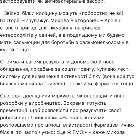
застосовувати як антибактеріальні засоби.
– Звісно, білки коліцину можуть «побороти» не всі
бактерії, – зауважує Микола Вікторович. – Але він
стане в пригоді для лікування, наприклад,
ентероколітів у свиней, а в подальшому ми будемо
мати сальмоцин для боротьби з сальмонельозом у в
курей тощо.
Отримати вагомі результати допомогло й нове
обладнання, придбане за кошти гранту. Куплено тест-
систему для визначення активності білку (вона коштує
близько мільйона гривень), реактиви, ферменти тощо.
Сьогодні дослідники міркують: як впровадити нові
розробки у виробництво. Зокрема, готують
презентації, щоб розповісти про результати своєї
роботи виробничникам. «На жаль, коли ми
розповідаємо про цілющі властивості фармацевтичних
білків, то часто чуємо: «Це ж ГМО!» – каже Микола