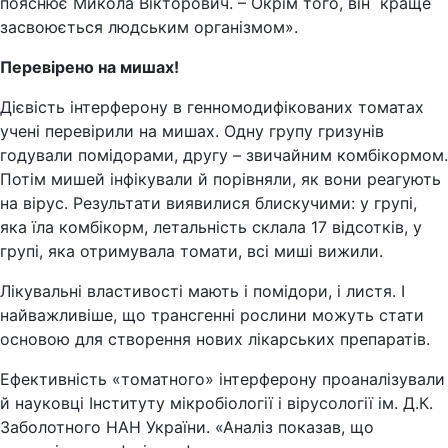
пояснює Микола Вікторович. – Окрім того, він краще
засвоюється людським організмом».
Перевірено на мишах!
Дієвість інтерферону в генномодифікованих томатах
учені перевірили на мишах. Одну групу гризунів
годували помідорами, другу – звичайним комбікормом.
Потім мишей інфікували й порівняли, як вони реагують
на вірус. Результати виявилися блискучими: у групі,
яка їла комбікорм, летальність склала 17 відсотків, у
групі, яка отримувала томати, всі миші вижили.
Лікувальні властивості мають і помідори, і листя. І
найважливіше, що трансгенні рослини можуть стати
основою для створення нових лікарських препаратів.
Ефективність «томатного» інтерферону проаналізували
й науковці Інституту мікробіології і вірусології ім. Д.К.
Заболотного НАН України. «Аналіз показав, що