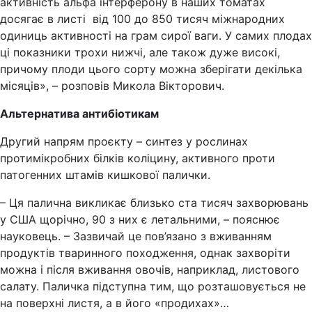
активність альфа інтерферону в наших томатах
досягає в листі від 100 до 850 тисяч міжнародних
одиниць активності на грам сирої ваги. У самих плодах
ці показники трохи нижчі, але також дуже високі,
причому плоди цього сорту можна зберігати декілька
місяців», – розповів Микола Вікторович.
Альтернатива антибіотикам
Другий напрям проєкту – синтез у рослинах
протимікробних білків коліцину, активного проти
патогенних штамів кишкової палички.
– Ця палична викликає близько ста тисяч захворювань
у США щорічно, 90 з них є летальними, – пояснює
науковець. – Зазвичай це пов’язано з вживанням
продуктів тваринного походження, однак захворіти
можна і після вживання овочів, наприклад, листового
салату. Паличка підступна тим, що розташовується не
на поверхні листя, а в його «продихах»…