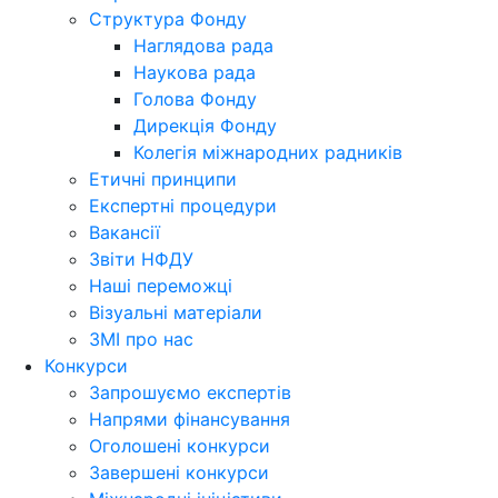
Структура Фонду
Наглядова рада
Наукова рада
Голова Фонду
Дирекція Фонду
Колегія міжнародних радників
Етичні принципи
Експертні процедури
Вакансії
Звіти НФДУ
Наші переможці
Візуальні матеріали
ЗМІ про нас
Конкурси
Запрошуємо експертів
Напрями фінансування
Оголошені конкурси
Завершені конкурси