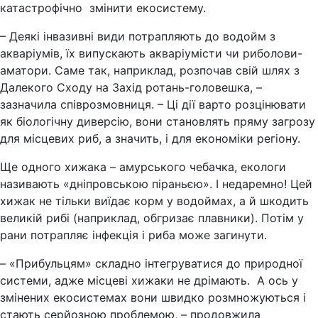
катастрофічно змінити екосистему.
– Деякі інвазивні види потрапляють до водойм з
акваріумів, їх випускають акваріумісти чи риболови-
аматори. Саме так, наприклад, розпочав свій шлях з
Далекого Сходу на Захід ротань-головешка, –
зазначила співрозмовниця. – Ці дії варто розцінювати
як біологічну диверсію, вони становлять пряму загрозу
для місцевих риб, а значить, і для економіки регіону.
Ще одного хижака – амурського чебачка, екологи
називають «дніпровською піраньєю». І недаремно! Цей
хижак не тільки виїдає корм у водоймах, а й шкодить
великій рибі (наприклад, обгризає плавники). Потім у
рани потрапляє інфекція і риба може загинути.
– «Прибульцям» складно інтегруватися до природної
системи, адже місцеві хижаки не дрімають. А ось у
змінених екосистемах вони швидко розмножуються і
стають серйозною проблемою, – продовжила