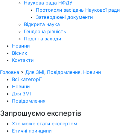
Наукова рада НФДУ
Протоколи засідань Наукової ради
Затверджені документи
Відкрита наука
Гендерна рівність
Події та заходи
Новини
Вісник
Контакти
Головна
>
Для ЗМІ
,
Повідомлення
,
Новини
Всі категорії
Новини
Для ЗМІ
Повідомлення
Запрошуємо експертів
Хто може стати експертом
Етичні принципи