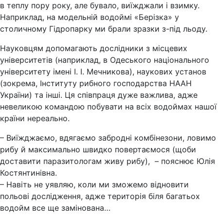
в теплу пору року, але бувало, виїжджали і взимку.
Наприклад, на модельній водоймі «Берізка» у
столичному Гідропарку ми брали зразки з-під льоду.
Науковцям допомагають дослідники з місцевих
університетів (наприклад, в Одеського національного
університету імені І. І. Мечникова), наукових установ
(зокрема, Інституту рибного господарства НААН
України) та інші. Ця співпраця дуже важлива, адже
невеликою командою побувати на всіх водоймах нашої
країни нереально.
– Виїжджаємо, вдягаємо забродні комбінезони, ловимо
рибу й максимально швидко повертаємося (щоби
доставити паразитологам живу рибу), – пояснює Юлія
Костянтинівна.
– Навіть не уявляю, коли ми зможемо відновити
польові дослідження, адже територія біля багатьох
водойм все ще замінована…