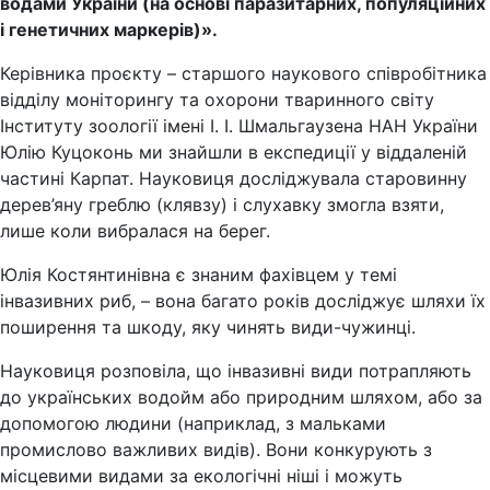
водами України (на основі паразитарних, популяційних
і генетичних маркерів)».
Керівника проєкту – старшого наукового співробітника
відділу моніторингу та охорони тваринного світу
Інституту зоології імені І. І. Шмальгаузена НАН України
Юлію Куцоконь ми знайшли в експедиції у віддаленій
частині Карпат. Науковиця досліджувала старовинну
дерев’яну греблю (клявзу) і слухавку змогла взяти,
лише коли вибралася на берег.
Юлія Костянтинівна є знаним фахівцем у темі
інвазивних риб, – вона багато років досліджує шляхи їх
поширення та шкоду, яку чинять види-чужинці.
Науковиця розповіла, що інвазивні види потрапляють
до українських водойм або природним шляхом, або за
допомогою людини (наприклад, з мальками
промислово важливих видів). Вони конкурують з
місцевими видами за екологічні ніші і можуть