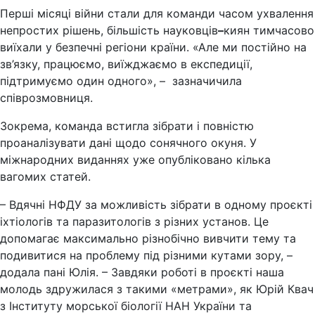
Перші місяці війни стали для команди часом ухвалення
непростих рішень, більшість науковців
–
киян тимчасово
виїхали у безпечні регіони країни. «Але ми постійно на
зв’язку, працюємо, виїжджаємо в експедиції,
підтримуємо один одного», – зазначичила
співрозмовниця.
Зокрема, команда встигла зібрати і повністю
проаналізувати дані щодо сонячного окуня. У
міжнародних виданнях уже опубліковано кілька
вагомих статей.
– Вдячні НФДУ за можливість зібрати в одному проєкті
іхтіологів та паразитологів з різних установ. Це
допомагає максимально різнобічно вивчити тему та
подивитися на проблему під різними кутами зору, –
додала пані Юлія. – Завдяки роботі в проєкті наша
молодь здружилася з такими «метрами», як Юрій Квач
з Інституту морської біології НАН України та