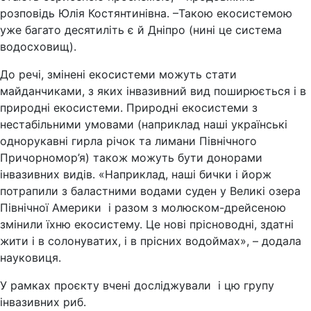
розповідь Юлія Костянтинівна. –Такою екосистемою
уже багато десятиліть є й Дніпро (нині це система
водосховищ).
До речі, змінені екосистеми можуть стати
майданчиками, з яких інвазивний вид поширюється і в
природні екосистеми. Природні екосистеми з
нестабільними умовами (наприклад наші українські
однорукавні гирла річок та лимани Північного
Причорномор’я) також можуть бути донорами
інвазивних видів. «Наприклад, наші бички і йорж
потрапили з баластними водами суден у Великі озера
Північної Америки і разом з молюском-дрейсеною
змінили їхню екосистему. Це нові прісноводні, здатні
жити і в солонуватих, і в прісних водоймах», – додала
науковиця.
У рамках проєкту вчені досліджували і цю групу
інвазивних риб.