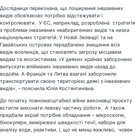
Дослідниця переконана, що поширення інвазивних
видів обов’язково потрібно відстежувати і
контролювати. У ЄС, наприклад, розроблена стратегія
з проблеми інвазивних неаборигенних видів та низка
національних стратегій. У Новій Зеландії та на
Гавайських островах передбачено знищення всіх
видів-вселенців, що становлять загрозу місцевим
видам та екосистемам. «У деяких країнах заборонено
випускати впійманих інвазивних видів назад до
водойм. А Франція та Литва взагалі заборонили
транспортувати своєю територією деякі з інвазивних
видів», – пояснила Юлія Костянтинівна.
До початку повномасштабної війни виконавці проєкту
встигли виконати левову частину роботи. А також
придбали вкрай потрібне обладнання – мікроскопи,
бінокуляри, вимірювачі швидкості течії, набори для
аналізу води, реактиви. І, що не менш важливо, човен