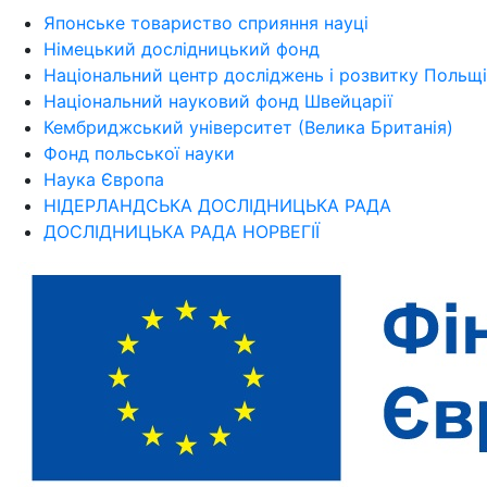
Японське товариство сприяння науці
Німецький дослідницький фонд
Національний центр досліджень і розвитку Польщі
Національний науковий фонд Швейцарії
Кембриджський університет (Велика Британія)
Фонд польської науки
Наука Європа
НІДЕРЛАНДСЬКА ДОСЛІДНИЦЬКА РАДА
ДОСЛІДНИЦЬКА РАДА НОРВЕГІЇ