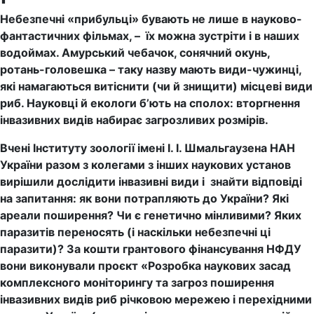
Небезпечні «прибульці» бувають не лише в науково-
фантастичних фільмах, – їх можна зустріти і в наших
водоймах. Амурський чебачок, сонячний окунь,
ротань-головешка – таку назву мають види-чужинці,
які намагаються витіснити (чи й знищити) місцеві види
риб. Науковці й екологи б’ють на сполох: вторгнення
інвазивних видів набирає загрозливих розмірів.
Вчені Інституту зоології імені І. І. Шмальгаузена НАН
України разом з колегами з інших наукових установ
вирішили дослідити інвазивні види і знайти відповіді
на запитання: як вони потрапляють до України?
Які
ареали поширення? Чи є генетично мінливими? Яких
паразитів переносять (і наскільки небезпечні ці
паразити)? За кошти грантового фінансування НФДУ
вони виконували проєкт «Розробка наукових засад
комплексного моніторингу та загроз поширення
інвазивних видів риб річковою мережею і перехідними