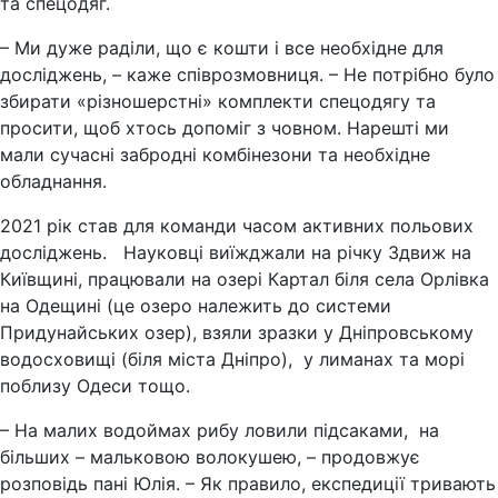
та спецодяг.
– Ми дуже раділи, що є кошти і все необхідне для
досліджень, – каже співрозмовниця. – Не потрібно було
збирати «різношерстні» комплекти спецодягу та
просити, щоб хтось допоміг з човном. Нарешті ми
мали сучасні забродні комбінезони та необхідне
обладнання.
2021 рік став для команди часом активних польових
досліджень. Науковці виїжджали на річку Здвиж на
Київщині, працювали на озері Картал біля села Орлівка
на Одещині (це озеро належить до системи
Придунайських озер), взяли зразки у Дніпровському
водосховищі (біля міста Дніпро), у лиманах та морі
поблизу Одеси тощо.
– На малих водоймах рибу ловили підсаками, на
більших – мальковою волокушею, – продовжує
розповідь пані Юлія. – Як правило, експедиції тривають