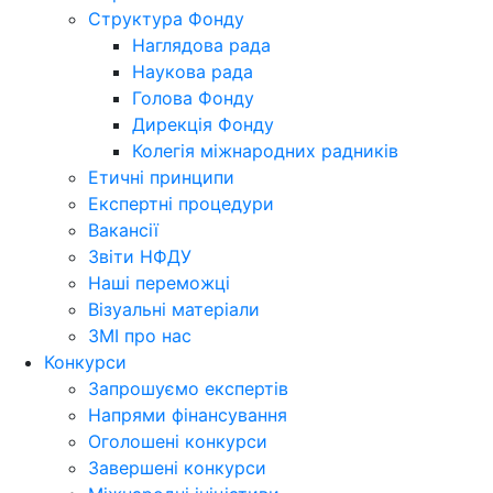
Структура Фонду
Наглядова рада
Наукова рада
Голова Фонду
Дирекція Фонду
Колегія міжнародних радників
Етичні принципи
Експертні процедури
Вакансії
Звіти НФДУ
Наші переможці
Візуальні матеріали
ЗМІ про нас
Конкурси
Запрошуємо експертів
Напрями фінансування
Оголошені конкурси
Завершені конкурси