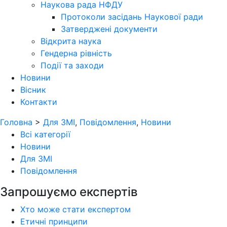
Наукова рада НФДУ
Протоколи засідань Наукової ради
Затверджені документи
Відкрита наука
Гендерна рівність
Події та заходи
Новини
Вісник
Контакти
Головна
>
Для ЗМІ
,
Повідомлення
,
Новини
Всі категорії
Новини
Для ЗМІ
Повідомлення
Запрошуємо експертів
Хто може стати експертом
Етичні принципи