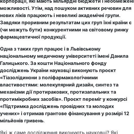
корпорації, які мають мільярдні бюджети і необмежені
можливості.
Утім, н
ад пошуком активних речовин для
нових ліків працюють і невеликі академічні групи.
Завдяки проривним результатам цих груп їхні країни є
(чи можуть бути) конкурентними на світовому ринку
фармацевтичної продукції.
Одна з таких груп працює
і в
Львівському
національному медичному університеті імені Данила
Галицького. За кошти Національного фонду
досліджень України науковці виконують проєкт
«Тіазолідинони з поліфармакологічними
властивостями: молекулярний дизайн, синтез та
механізми дії протиракових, протизапальних та
протимікробних засобів». Проєкт переміг у конкурсі
«Підтримка досліджень провідних та молодих
учених» і отримав грантове фінансування у розмірі 12
мільйонів гривень
.
Які ж саме дослідження виконують науковці? Які