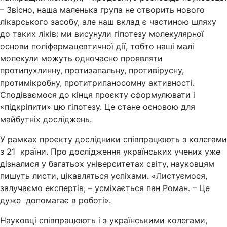
– Звісно, наша маленька група не створить нового
лікарського засобу, але наш вклад є частиною шляху
до таких ліків: ми висунули гіпотезу молекулярної
основи поліфармацевтичної дії, тобто наші малі
молекули можуть одночасно проявляти
протипухлинну, протизапальну, противірусну,
протимікробну, протитрипаносомну активності.
Сподіваємося до кінця проєкту сформулювати і
«підкріпити» цю гіпотезу. Це стане основою для
майбутніх досліджень.
У рамках проєкту дослідники співпрацюють з колегами
з 21 країни. Про дослідження українських учених уже
дізналися у багатьох університетах світу, науковцям
пишуть листи, цікавляться успіхами. «Листуємося,
залучаємо експертів, – усміхається пан Роман. – Це
дуже допомагає в роботі».
Науковці співпрацюють і з українськими колегами,