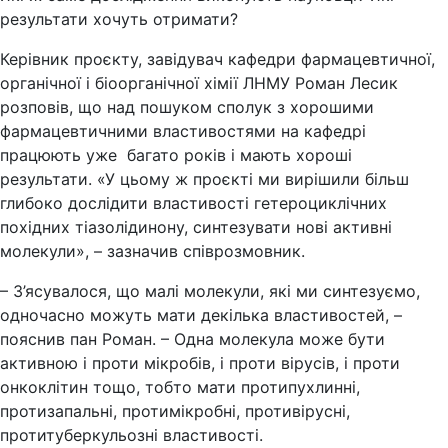
результати хочуть отримати?
Керівник проєкту, завідувач кафедри фармацевтичної,
органічної і біоорганічної хімії ЛНМУ Роман Лесик
розповів, що над пошуком сполук з хорошими
фармацевтичними властивостями на кафедрі
працюють уже багато років і мають хороші
результати. «У цьому ж проєкті ми вирішили більш
глибоко дослідити властивості гетероциклічних
похідних тіазолідинону, синтезувати нові активні
молекули», – зазначив співрозмовник.
– З’ясувалося, що малі молекули, які ми синтезуємо,
одночасно можуть мати декілька властивостей, –
пояснив пан Роман. – Одна молекула може бути
активною і проти мікробів, і проти вірусів, і проти
онкоклітин тощо, тобто мати протипухлинні,
протизапальні, протимікробні, противірусні,
протитуберкульозні властивості.