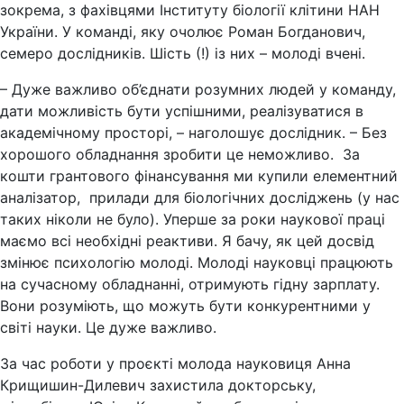
зокрема, з фахівцями Інституту біології клітини НАН
України. У команді, яку очолює Роман Богданович,
семеро дослідників. Шість (!) із них – молоді вчені.
– Дуже важливо об’єднати розумних людей у команду,
дати можливість бути успішними, реалізуватися в
академічному просторі, – наголошує дослідник. – Без
хорошого обладнання зробити це неможливо. За
кошти грантового фінансування ми купили елементний
аналізатор, прилади для біологічних досліджень (у нас
таких ніколи не було). Уперше за роки наукової праці
маємо всі необхідні реактиви. Я бачу, як цей досвід
змінює психологію молоді. Молоді науковці працюють
на сучасному обладнанні, отримують гідну зарплату.
Вони розуміють, що можуть бути конкурентними у
світі науки. Це дуже важливо.
За час роботи у проєкті молода науковиця Анна
Крищишин-Дилевич захистила докторську,