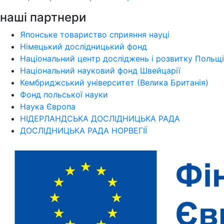
наші партнери
Японське товариство сприяння науці
Німецький дослідницький фонд
Національний центр досліджень і розвитку Польщі
Національний науковий фонд Швейцарії
Кембриджський університет (Велика Британія)
Фонд польської науки
Наука Європа
НІДЕРЛАНДСЬКА ДОСЛІДНИЦЬКА РАДА
ДОСЛІДНИЦЬКА РАДА НОРВЕГІЇ