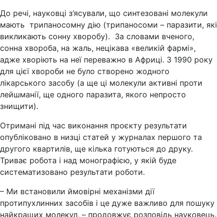
До речі, науковці з’ясували, що синтезовані молекули
мають трипаносомну дію (трипаносоми – паразити, які
викликають сонну хворобу). За словами вченого,
сонна хвороба, на жаль, нецікава «великій фармі»,
адже хворіють на неї переважно в Африці. З 1990 року
для цієї хвороби не було створено жодного
лікарського засобу (а ще ці молекули активні проти
лейшманії, ще одного паразита, якого непросто
знищити).
Отримані під час виконання проєкту результати
опубліковано в низці статей у журналах першого та
другого квартилів, ще кілька готуються до друку.
Триває робота і над монографією, у якій буде
систематизовано результати роботи.
– Ми встановили ймовірні механізми дії
протипухлинних засобів і це дуже важливо для пошуку
найкращих молекул, – продовжує розповідь науковець.