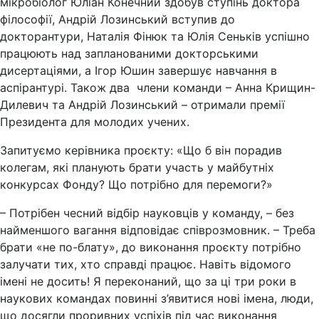
мікробіолог Юліан Конечний здобув ступінь доктора
філософії, Андрій Лозинський вступив до
докторантури, Наталія Фінюк та Юлія Сеньків успішно
працюють над запланованими докторськими
дисертаціями, а Ігор Юшин завершує навчання в
аспірантурі. Також два члени команди – Анна Крищин-
Дилевич та Андрій Лозинський – отримали премії
Президента для молодих учених.
Запитуємо керівника проєкту: «Що б він порадив
колегам, які планують брати участь у майбутніх
конкурсах Фонду? Що потрібно для перемоги?»
– Потрібен чесний відбір науковців у команду, – без
найменшого вагання відповідає співрозмовник. – Треба
брати «не по-блату», до виконання проєкту потрібно
залучати тих, хто справді працює. Навіть відомого
імені не досить! Я переконаний, що за ці три роки в
наукових командах повинні з’явитися нові імена, люди,
що досягли проривних успіхів під час виконання