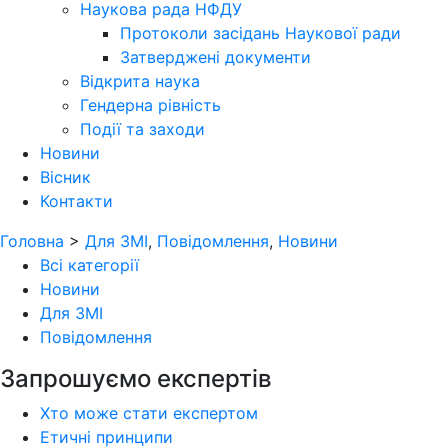
Наукова рада НФДУ
Протоколи засідань Наукової ради
Затверджені документи
Відкрита наука
Гендерна рівність
Події та заходи
Новини
Вісник
Контакти
Головна
>
Для ЗМІ
,
Повідомлення
,
Новини
Всі категорії
Новини
Для ЗМІ
Повідомлення
Запрошуємо експертів
Хто може стати експертом
Етичні принципи