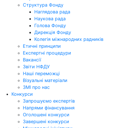
Структура Фонду
Наглядова рада
Наукова рада
Голова Фонду
Дирекція Фонду
Колегія міжнародних радників
Етичні принципи
Експертні процедури
Вакансії
Звіти НФДУ
Наші переможці
Візуальні матеріали
ЗМІ про нас
Конкурси
Запрошуємо експертів
Напрями фінансування
Оголошені конкурси
Завершені конкурси