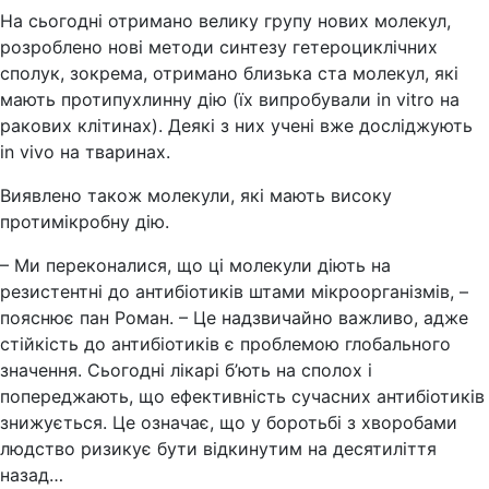
На сьогодні отримано велику групу нових молекул,
розроблено нові методи синтезу гетероциклічних
сполук, зокрема, отримано близька ста молекул, які
мають протипухлинну дію (їх випробували in vitro на
ракових клітинах). Деякі з них учені вже досліджують
іn vivo на тваринах.
Виявлено також молекули, які мають високу
протимікробну дію.
– Ми переконалися, що ці молекули діють на
резистентні до антибіотиків штами мікроорганізмів, –
пояснює пан Роман. – Це надзвичайно важливо, адже
стійкість до антибіотиків є проблемою глобального
значення. Сьогодні лікарі б’ють на сполох і
попереджають, що ефективність сучасних антибіотиків
знижується. Це означає, що у боротьбі з хворобами
людство ризикує бути відкинутим на десятиліття
назад…