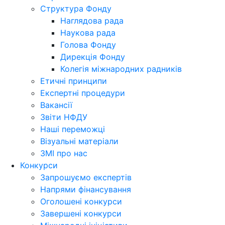
Структура Фонду
Наглядова рада
Наукова рада
Голова Фонду
Дирекція Фонду
Колегія міжнародних радників
Етичні принципи
Експертні процедури
Вакансії
Звіти НФДУ
Наші переможці
Візуальні матеріали
ЗМІ про нас
Конкурси
Запрошуємо експертів
Напрями фінансування
Оголошені конкурси
Завершені конкурси