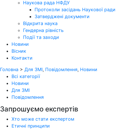
Наукова рада НФДУ
Протоколи засідань Наукової ради
Затверджені документи
Відкрита наука
Гендерна рівність
Події та заходи
Новини
Вісник
Контакти
Головна
>
Для ЗМІ
,
Повідомлення
,
Новини
Всі категорії
Новини
Для ЗМІ
Повідомлення
Запрошуємо експертів
Хто може стати експертом
Етичні принципи