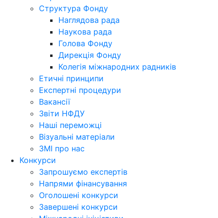
Структура Фонду
Наглядова рада
Наукова рада
Голова Фонду
Дирекція Фонду
Колегія міжнародних радників
Етичні принципи
Експертні процедури
Вакансії
Звіти НФДУ
Наші переможці
Візуальні матеріали
ЗМІ про нас
Конкурси
Запрошуємо експертів
Напрями фінансування
Оголошені конкурси
Завершені конкурси