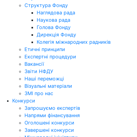
Структура Фонду
Наглядова рада
Наукова рада
Голова Фонду
Дирекція Фонду
Колегія міжнародних радників
Етичні принципи
Експертні процедури
Вакансії
Звіти НФДУ
Наші переможці
Візуальні матеріали
ЗМІ про нас
Конкурси
Запрошуємо експертів
Напрями фінансування
Оголошені конкурси
Завершені конкурси