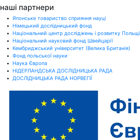
наші партнери
Японське товариство сприяння науці
Німецький дослідницький фонд
Національний центр досліджень і розвитку Польщі
Національний науковий фонд Швейцарії
Кембриджський університет (Велика Британія)
Фонд польської науки
Наука Європа
НІДЕРЛАНДСЬКА ДОСЛІДНИЦЬКА РАДА
ДОСЛІДНИЦЬКА РАДА НОРВЕГІЇ