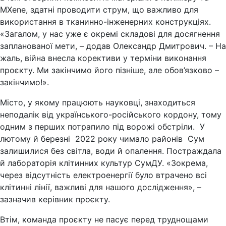
MXene, здатні проводити струм, що важливо для
використання в тканинно-інженерних конструкціях.
«Загалом, у нас уже є окремі складові для досягнення
запланованої мети, – додав Олександр Дмитрович. – На
жаль, війна внесла корективи у терміни виконання
проєкту. Ми закінчимо його пізніше, але обов’язково –
закінчимо!».
Місто, у якому працюють науковці, знаходиться
неподалік від українського-російського кордону, тому
одним з перших потрапило під ворожі обстріли. У
лютому й березні 2022 року чимало районів Сум
залишилися без світла, води й опалення. Постраждала
й лабораторія клітинних культур СумДУ. «Зокрема,
через відсутність електроенергії було втрачено всі
клітинні лінії, важливі для нашого дослідження», –
зазначив керівник проєкту.
Втім, команда проєкту не пасує перед труднощами