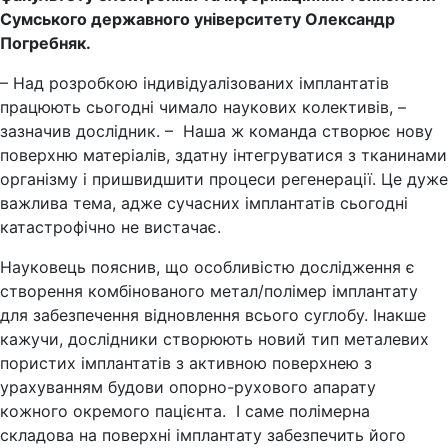
Сумського державного університету Олександр
Погребняк.
– Над розробкою індивідуалізованих імплантатів
працюють сьогодні чимало наукових колективів, –
зазначив дослідник. – Наша ж команда створює нову
поверхню матеріалів, здатну інтегруватися з тканинами
організму і пришвидшити процеси регенерації. Це дуже
важлива тема, адже сучасних імплантатів сьогодні
катастрофічно не вистачає.
Науковець пояснив, що особливістю дослідження є
створення комбінованого метал/полімер імплантату
для забезпечення відновлення всього суглобу. Інакше
кажучи, дослідники створюють новий тип металевих
пористих імплантатів з активною поверхнею з
урахуванням будови опорно-рухового апарату
кожного окремого пацієнта. І саме полімерна
складова на поверхні імплантату забезпечить його