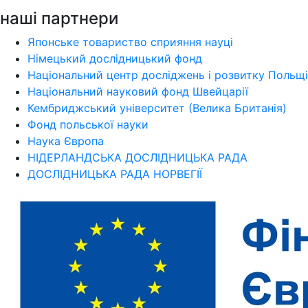
наші партнери
Японське товариство сприяння науці
Німецький дослідницький фонд
Національний центр досліджень і розвитку Польщі
Національний науковий фонд Швейцарії
Кембриджський університет (Велика Британія)
Фонд польської науки
Наука Європа
НІДЕРЛАНДСЬКА ДОСЛІДНИЦЬКА РАДА
ДОСЛІДНИЦЬКА РАДА НОРВЕГІЇ