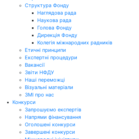
Структура Фонду
Наглядова рада
Наукова рада
Голова Фонду
Дирекція Фонду
Колегія міжнародних радників
Етичні принципи
Експертні процедури
Вакансії
Звіти НФДУ
Наші переможці
Візуальні матеріали
ЗМІ про нас
Конкурси
Запрошуємо експертів
Напрями фінансування
Оголошені конкурси
Завершені конкурси