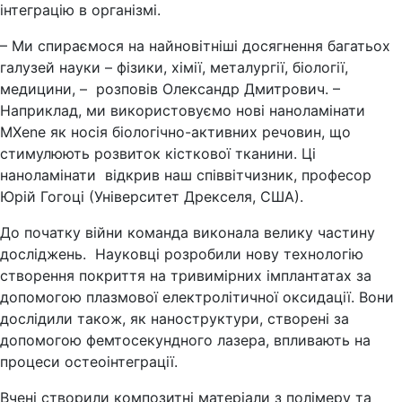
інтеграцію в організмі.
– Ми спираємося на найновітніші досягнення багатьох
галузей науки – фізики, хімії, металургії, біології,
медицини, – розповів Олександр Дмитрович. –
Наприклад, ми використовуємо нові наноламінати
MXene як носія біологічно-активних речовин, що
стимулюють розвиток кісткової тканини. Ці
наноламінати відкрив наш співвітчизник, професор
Юрій Гогоці (Університет Дрекселя, США).
До початку війни команда виконала велику частину
досліджень. Науковці розробили нову технологію
створення покриття на тривимірних імплантатах за
допомогою плазмової електролітичної оксидації. Вони
дослідили також, як наноструктури, створені за
допомогою фемтосекундного лазера, впливають на
процеси остеоінтеграції.
Вчені створили композитні матеріали з полімеру та