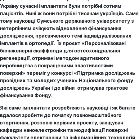
Україну сучасні імплантати були потрібні сотням
пацієнтів. Нині ж вони потрібні тисячам українців. Саме
тому науковці Сумського державного університету з
нетерпінням очікують відновлення фінансування
дослідження, присвяченого темі індивідуалізованих
імплантів в ортопедії. Їх проєкт «Персоналізовані
біоінженерні скаффолди для остеохондральної
регенерації, отримані методом адитивного
виробництва з покращеними властивостями
поверхні» переміг у конкурсі «Підтримка досліджень
провідних та молодих учених» Національного фонду
досліджень України і до війни отримував грантове
фінансування Фонду
.
Які саме імплантати розробляють науковці і як багато
вдалося зробити до початку повномасштабного
вторгнення, розповів керівник проєкту, завідувач
кафедри наноелектроніки та модифікації поверхні
факультету електроніки та інформаційних технологій