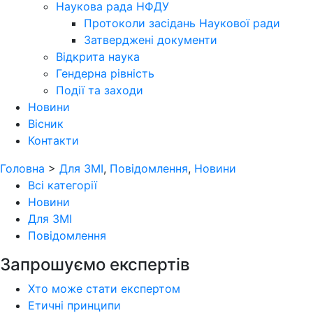
Наукова рада НФДУ
Протоколи засідань Наукової ради
Затверджені документи
Відкрита наука
Гендерна рівність
Події та заходи
Новини
Вісник
Контакти
Головна
>
Для ЗМІ
,
Повідомлення
,
Новини
Всі категорії
Новини
Для ЗМІ
Повідомлення
Запрошуємо експертів
Хто може стати експертом
Етичні принципи