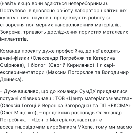
(навіть якщо вони здаються непереборними).
Поступово відновлено роботу лабораторії клітинних
культур, нині науковці продовжують роботу зі
створення полімерних нановолоконних матеріалів.
Зокрема, тривають дослідження пористих металевих
імплантатів.
Команда проєкту дуже професійна, до неї входять і
вчені-фізики (Олександр Погребняк та Катерина
Смірнова), і біолог (Сергій Кириленко), і лікарі-
експериментатори (Максим Погорєлов та Володимир
Дейнека).
– Дуже важливо, що до команди СумДУ приєдналися
потужні співвиконавці: ТОВ «Центр матеріалознавства»
(Олексій Гогоці й Вероніка Загородна) та ПП «ЕКСІМА»
(Олег Міщенко), – продовжив розповідь Олександр
Погребняк. – «Центр Матеріалознавства» є
всесвітньовідомим виробником MXene, тому ми маємо