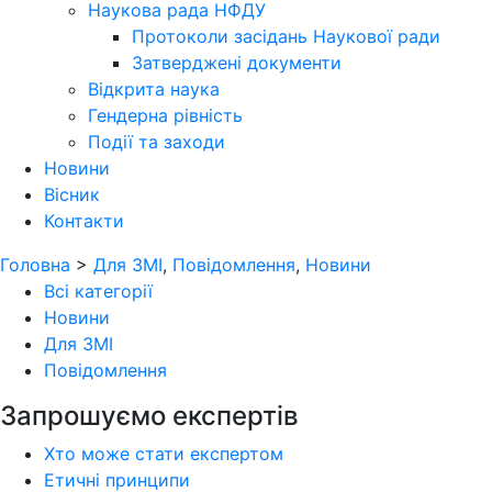
Наукова рада НФДУ
Протоколи засідань Наукової ради
Затверджені документи
Відкрита наука
Гендерна рівність
Події та заходи
Новини
Вісник
Контакти
Головна
>
Для ЗМІ
,
Повідомлення
,
Новини
Всі категорії
Новини
Для ЗМІ
Повідомлення
Запрошуємо експертів
Хто може стати експертом
Етичні принципи