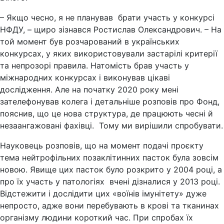
– Якщо чесно, я не планував брати участь у конкурсі
НФДУ, – щиро зізнався Ростислав Олександрович. – На
той момент був розчарований в українських
конкурсах, у яких використовували застарілі критерії
та непрозорі правила. Натомість брав участь у
міжнародних конкурсах і виконував цікаві
дослідження. Але на початку 2020 року мені
зателефонував колега і детальніше розповів про Фонд,
пояснив, що це нова структура, де працюють чесні й
незаангажовані фахівці. Тому ми вирішили спробувати.
Науковець розповів, що на момент подачі проєкту
тема нейтрофільних позаклітинних пасток була зовсім
новою. Явище цих пасток було розкрито у 2004 році, а
про їх участь у патологіях вчені дізналися у 2013 році.
Відстежити і дослідити цих «воїнів імунітету» дуже
непросто, адже вони перебувають в крові та тканинах
організму людини короткий час. При спробах їх