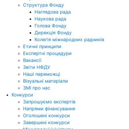
Структура Фонду
Наглядова рада
Наукова рада
Голова Фонду
Дирекція Фонду
Колегія міжнародних радників
Етичні принципи
Експертні процедури
Вакансії
Звіти НФДУ
Наші переможці
Візуальні матеріали
ЗМІ про нас
Конкурси
Запрошуємо експертів
Напрями фінансування
Оголошені конкурси
Завершені конкурси