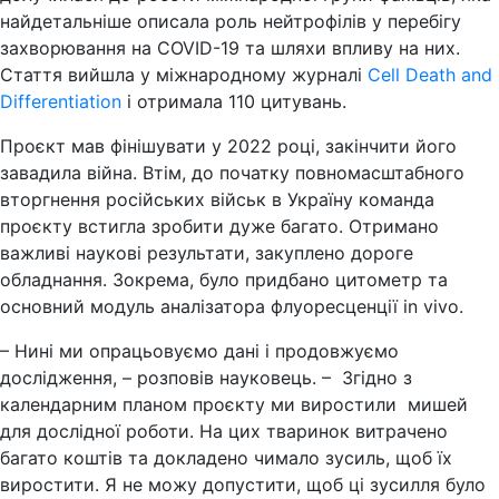
найдетальніше описала роль нейтрофілів у перебігу
захворювання на COVID-19 та шляхи впливу на них.
Стаття вийшла у міжнародному журналі
Cell Death and
Differentiation
і отримала 110 цитувань.
Проєкт мав фінішувати у 2022 році, закінчити його
завадила війна. Втім, до початку повномасштабного
вторгнення російських військ в Україну команда
проєкту встигла зробити дуже багато. Отримано
важливі наукові результати, закуплено дороге
обладнання. Зокрема, було придбано цитометр та
основний модуль аналізатора флуоресценції in vivo.
– Нині ми опрацьовуємо дані і продовжуємо
дослідження, – розповів науковець. – Згідно з
календарним планом проєкту ми виростили мишей
для дослідної роботи. На цих тваринок витрачено
багато коштів та докладено чимало зусиль, щоб їх
виростити. Я не можу допустити, щоб ці зусилля було