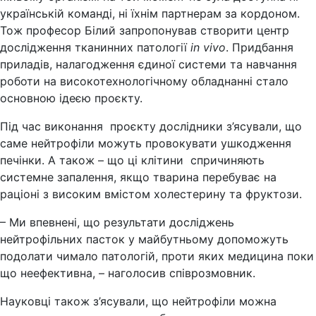
українській команді, ні їхнім партнерам за кордоном.
Тож професор Білий запропонував створити центр
дослідження тканинних патології
in
vivo
. Придбання
приладів, налагодження єдиної системи та навчання
роботи на високотехнологічному обладнанні стало
основною ідеєю проєкту.
Під час виконання проєкту дослідники з’ясували, що
саме нейтрофіли можуть провокувати ушкодження
печінки. А також – що ці клітини спричиняють
системне запалення, якщо тварина перебуває на
раціоні з високим вмістом холестерину та фруктози.
– Ми впевнені, що результати досліджень
нейтрофільних пасток у майбутньому допоможуть
подолати чимало патологій, проти яких медицина поки
що неефективна, – наголосив співрозмовник.
Науковці також з’ясували, що нейтрофіли можна