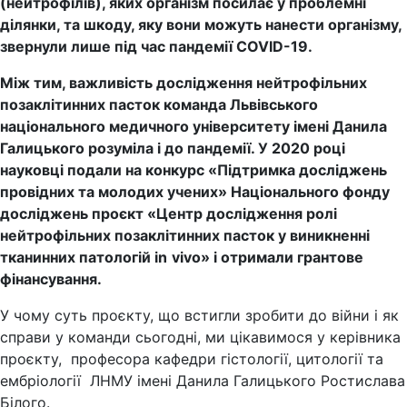
(нейтрофілів), яких організм посилає у проблемні
ділянки, та шкоду, яку вони можуть нанести організму,
звернули лише під час пандемії COVID-19.
Між тим, важливість дослідження нейтрофільних
позаклітинних пасток команда Львівського
національного медичного університету імені Данила
Галицького розуміла і до пандемії. У 2020 році
науковці подали на конкурс «Підтримка досліджень
провідних та молодих учених» Національного фонду
досліджень проєкт «Центр дослідження ролі
нейтрофільних позаклітинних пасток у виникненні
тканинних патологій
in
vivo
» і отримали грантове
фінансування.
У чому суть проєкту, що встигли зробити до війни і як
справи у команди сьогодні, ми цікавимося у керівника
проєкту, професора кафедри гістології, цитології та
ембріології ЛНМУ імені Данила Галицького Ростислава
Білого.