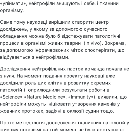
«упіймати», нейтрофіли знищують і себе, і тканини
організму.
Саме тому науковці вирішили створити центр
досліджень, у якому за допомогою сучасного
обладнання можна було б відстежувати патологічні
процеси в організмі живих тварин (in vivo). Зокрема,
за допомогою інфрачервоних міток спостерігати, що
відбувається з нейтрофілами.
Дослідження нейтрофільних пасток команда почала не
з нуля. На момент подання проєкту науковці вже
дослідили роль цих клітин в розвитку окремих
патологій (і оприлюднили результати роботи в
«Science» «Nature Medicine», «Immunity»), виявили, що
нейтрофіли можуть ініціювати утворення каменів у
жовчних протоках, задіяні в оклюзії судин тощо.
Проте методологія дослідження тканинних патологій у
живому організмі на той момент не була доступна ні