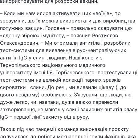
використовувати для розробки вакцин.
– Коли ми навчилися активувати цих «воїнів», то
зрозуміли, що їх можна використати для виробництва
потужних вакцин. Головне – правильно скерувати цю
«ядерну зброю» імунітету, – пояснив Ростислав
Олександрович. – Ми отримали антитіла і розробили
тест-системи для виявлення вірус-нейтралізуючих
антитіл IgG у слині людини. Наші колеги з
Тернопільського національного медичного
університету імені І.Я. Горбачевського протестували ці
тест-системи на великій колекції парних зразків
сироватки і слини. До речі, ми виявили цікаву (і до
цього невідому) особливість. З’ясували, що люди, які
дуже легко, чи, навпаки, дуже важко перенесли
захворювання, не мають у слині захисних антитіл класу
IgG – першої лінії захисту від вірусу.
Також під час пандемії команда виконавців проєкту
долучилася до роботи міжнародної групи фахівців, яка