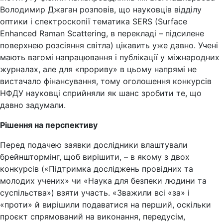
Володимир Джаган розповів, що науковців відділу
оптики і спектроскопії тематика SERS (Surface
Enhanced Raman Scattering, в перекладі – підсилене
поверхнею розсіяння світла) цікавить уже давно. Учені
мають вагомі напрацювання і публікації у міжнародних
журналах, але для «прориву» в цьому напрямі не
вистачало фінансування, тому оголошення конкурсів
НФДУ науковці сприйняли як шанс зробити те, що
давно задумали.
Рішення на перспективу
Перед подачею заявки дослідники влаштували
брейнштормінг, щоб вирішити, – в якому з двох
конкурсів («Підтримка досліджень провідних та
молодих учених» чи «Наука для безпеки людини та
суспільства») взяти участь. «Зважили всі «за» і
«проти» й вирішили подаватися на перший, оскільки
проєкт спрямований на виконання, передусім,