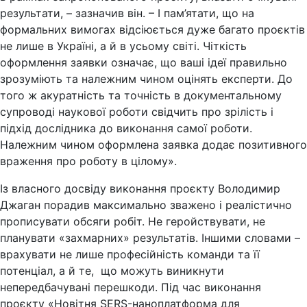
результати, – зазначив він. – І пам’ятати, що на
формальних вимогах відсіюється дуже багато проєктів
не лише в Україні, а й в усьому світі. Чіткість
оформлення заявки означає, що ваші ідеї правильно
зрозуміють та належним чином оцінять експерти. До
того ж акуратність та точність в документальному
супроводі наукової роботи свідчить про зрілість і
підхід дослідника до виконання самої роботи.
Належним чином оформлена заявка додає позитивного
враження про роботу в цілому».
Із власного досвіду виконання проєкту Володимир
Джаган порадив максимально зважено і реалістично
прописувати обсяги робіт. Не геройствувати, не
планувати «захмарних» результатів. Іншими словами –
врахувати не лише професійність команди та її
потенціал, а й те, що можуть виникнути
непередбачувані перешкоди. Під час виконання
проєкту «Новітня SERS-наноплатформа для