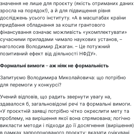
значення не лише для проєкту (якість отриманих даних
зросла на порядок!), а й для підвищення рівня
досліджень усього інституту. «А в масштабах країни
придбання обладнання за кошти грантового
фінансування означає можливість «укомплектувати»
сучасними приладами чимало наукових установ, –
наголосив Володимир Джаган. – Це потужний
позитивний ефект від діяльності НФДУ».
Формальні вимоги
–
аж ніяк не формальність
Запитуємо Володимира Миколайовича: що потрібно
для перемоги у конкурсі?
Учений відповів, що радить звернути увагу на,
здавалося б, загальновідомі речі та формальні вимоги.
«У проєктній заявці потрібно чітко окреслити мету та
проблему, на вирішення якої вона спрямована; логічно
викласти методи і підходи до її досягнення (вирішення)
в рамках запропонованого проєкту; вказати очікувані