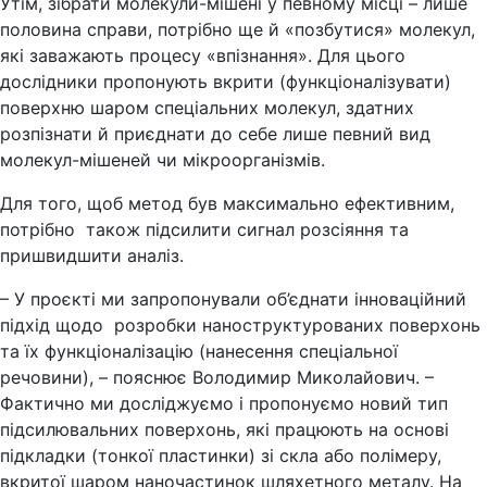
Утім, зібрати молекули-мішені у певному місці – лише
половина справи, потрібно ще й «позбутися» молекул,
які заважають процесу «впізнання». Для цього
дослідники пропонують вкрити (функціоналізувати)
поверхню шаром спеціальних молекул, здатних
розпізнати й приєднати до себе лише певний вид
молекул-мішеней чи мікроорганізмів.
Для того, щоб метод був максимально ефективним,
потрібно також підсилити сигнал розсіяння та
пришвидшити аналіз.
– У проєкті ми запропонували об’єднати інноваційний
підхід щодо розробки наноструктурованих поверхонь
та їх функціоналізацію (нанесення спеціальної
речовини), – пояснює Володимир Миколайович. –
Фактично ми досліджуємо і пропонуємо новий тип
підсилювальних поверхонь, які працюють на основі
підкладки (тонкої пластинки) зі скла або полімеру,
вкритої шаром наночастинок шляхетного металу. На