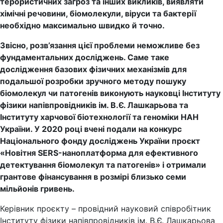
терористичних загроз та інших викликів, виявляти
хімічні речовини, біомолекули, віруси та бактерії
необхідно максимально швидко й точно.
Звісно, розв’язання цієї проблеми неможливе без
фундаментальних досліджень. Саме таке
дослідження базових фізичних механізмів для
подальшої розробки зручного методу пошуку
біомолекул чи патогенів виконують науковці Інституту
фізики напівпровідників ім. В.Є. Лашкарьова та
Інституту харчової біотехнології та геноміки НАН
України. У 2020 році вчені подали на конкурс
Національного фонду досліджень України проєкт
«Новітня SERS-наноплатформа для ефективного
детектування біомолекул та патогенів» і отримали
грантове фінансування в розмірі близько семи
мільйонів гривень.
Керівник проєкту – провідний науковий співробітник
Інституту фізики напівпровідників ім. В.Є. Лашкарьова