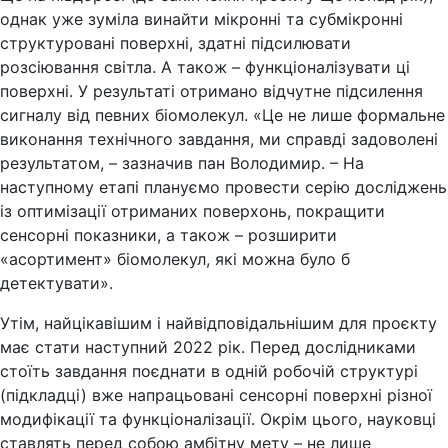
однак уже зуміла винайти мікронні та субмікронні
структуровані поверхні, здатні підсилювати
розсіювання світла. А також – функціоналізувати ці
поверхні. У результаті отримано відчутне підсилення
сигналу від певних біомолекул. «Це не лише формальне
виконання технічного завдання, ми справді задоволені
результатом, – зазначив пан Володимир. – На
наступному етапі плануємо провести серію досліджень
із оптимізації отриманих поверхонь, покращити
сенсорні показники, а також – розширити
«асортимент» біомолекул, які можна було б
детектувати».
Утім, найцікавішим і найвідповідальнішим для проєкту
має стати наступний 2022 рік. Перед дослідниками
стоїть завдання поєднати в одній робочій структурі
(підкладці) вже напрацьовані сенсорні поверхні різної
модифікації та функціоналізації. Окрім цього, науковці
ставлять перед собою амбітну мету – не лише