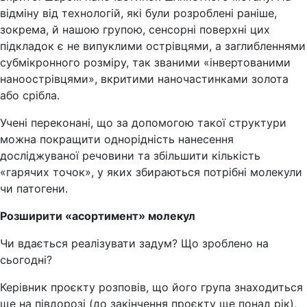
відміну від технологій, які були розроблені раніше,
зокрема, й нашою групою, сенсорні поверхні цих
підкладок є не випуклими острівцями, а заглибленнями
субмікронного розміру, так званими «інвертованими
наноострівцями», вкритими наночастинками золота
або срібла.
Учені переконані, що за допомогою такої структури
можна покращити однорідність нанесення
досліджуваної речовини та збільшити кількість
«гарячих точок», у яких збираються потрібні молекули
чи патогени.
Розширити «асортимент» молекул
Чи вдається реалізувати задум? Що зроблено на
сьогодні?
Керівник проєкту розповів, що його група знаходиться
ще на півдорозі (до закінчення проєкту ще понад рік),