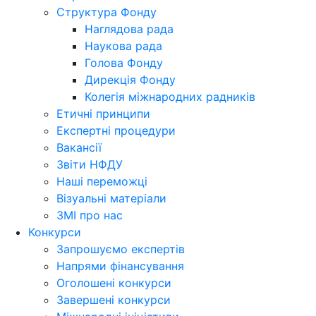
Структура Фонду
Наглядова рада
Наукова рада
Голова Фонду
Дирекція Фонду
Колегія міжнародних радників
Етичні принципи
Експертні процедури
Вакансії
Звіти НФДУ
Наші переможці
Візуальні матеріали
ЗМІ про нас
Конкурси
Запрошуємо експертів
Напрями фінансування
Оголошені конкурси
Завершені конкурси