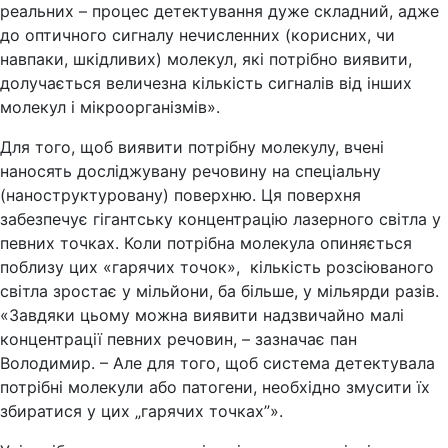
реальних – процес детектування дуже складний, адже
до оптичного сигналу нечисленних (корисних, чи
навпаки, шкідливих) молекул, які потрібно виявити,
долучається величезна кількість сигналів від інших
молекул і мікроорганізмів».
Для того, щоб виявити потрібну молекулу, вчені
наносять досліджувану речовину на спеціальну
(наноструктуровану) поверхню. Ця поверхня
забезпечує гігантську концентрацію лазерного світла у
певних точках. Коли потрібна молекула опиняється
поблизу цих «гарячих точок», кількість розсіюваного
світла зростає у мільйони, ба більше, у мільярди разів.
«Завдяки цьому можна виявити надзвичайно малі
концентрації певних речовин, – зазначає пан
Володимир. – Але для того, щоб система детектувала
потрібні молекули або патогени, необхідно змусити їх
збиратися у цих „гарячих точках”».