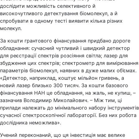
дослідити можливість селективного й
високочутливого детектування біомолекул, а й
спробувати в одному тесті виявити кілька різних
молекул.
За кошти грантового фінансування придбано дороге
обладнання: сучасний чутливий і швидкий детектор
для реєстрації спектрів розсіяння світла; лазер для
збудження цих спектрів; спектрометр для вимірювання
параметрів біомолекул, наявних в дуже малих об’ємах.
«Детектор, наприклад, коштує мільйон гривень, а
новий лазер близько 300 тисяч. За кошти базового
фінансування НАН це обладнання, на жаль, не купиш, –
зазначив Володимир Миколайович. – Між тим, ці
прилади належать до мінімального набору інструментів
сучасної спектроскопічної лабораторії. Без них робота
дослідника неможлива».
Учений переконаний, що ця інвестиція має велике