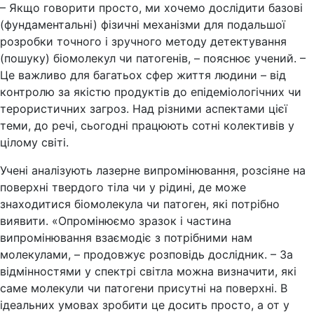
– Якщо говорити просто, ми хочемо дослідити базові
(фундаментальні) фізичні механізми для подальшої
розробки точного і зручного методу детектування
(пошуку) біомолекул чи патогенів, – пояснює учений. –
Це важливо для багатьох сфер життя людини – від
контролю за якістю продуктів до епідеміологічних чи
терористичних загроз. Над різними аспектами цієї
теми, до речі, сьогодні працюють сотні колективів у
цілому світі.
Учені аналізують лазерне випромінювання, розсіяне на
поверхні твердого тіла чи у рідині, де може
знаходитися біомолекула чи патоген, які потрібно
виявити. «Опромінюємо зразок і частина
випромінювання взаємодіє з потрібними нам
молекулами, – продовжує розповідь дослідник. – За
відмінностями у спектрі світла можна визначити, які
саме молекули чи патогени присутні на поверхні. В
ідеальних умовах зробити це досить просто, а от у