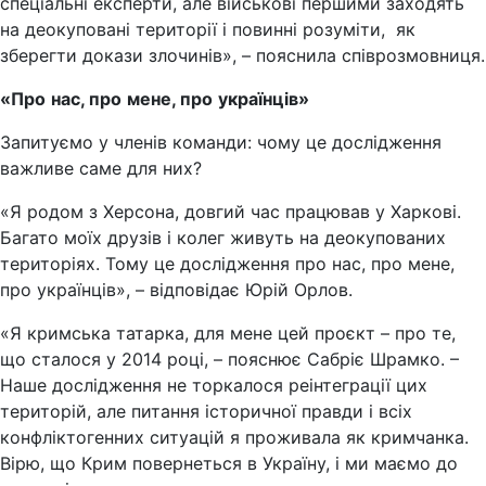
спеціальні експерти, але військові першими заходять
на деокуповані території і повинні розуміти, як
зберегти докази злочинів», – пояснила співрозмовниця.
«
Про
нас
,
про
мене
,
про
українців
»
Запитуємо у членів команди: чому це дослідження
важливе саме для них?
«Я родом з Херсона, довгий час працював у Харкові.
Багато моїх друзів і колег живуть на деокупованих
територіях. Тому це дослідження про нас, про мене,
про українців», – відповідає Юрій Орлов.
«Я кримська татарка, для мене цей проєкт – про те,
що сталося у 2014 році, – пояснює Сабріє Шрамко. –
Наше дослідження не торкалося реінтеграції цих
територій, але питання історичної правди і всіх
конфліктогенних ситуацій я проживала як кримчанка.
Вірю, що Крим повернеться в Україну, і ми маємо до