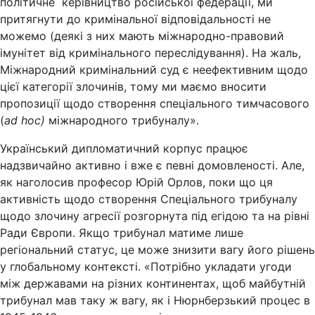
політичне керівництво російської федерації, ми
притягнути до кримінальної відповідальності не
можемо (деякі з них мають міжнародно-правовий
імунітет від кримінального переслідування). На жаль,
Міжнародний кримінальний суд є неефективним щодо
цієї категорії злочинів, тому ми маємо вносити
пропозиції щодо створення спеціального тимчасового
(
ad hoc
)
міжнародного трибуналу».
Український дипломатичний корпус працює
надзвичайно активно і вже є певні домовленості. Але,
як наголосив професор Юрій Орлов, поки що ця
активність щодо створення Спеціального трибуналу
щодо злочину агресії розгорнута під егідою та на рівні
Ради Європи. Якщо трибунал матиме лише
регіональний статус, це може знизити вагу його рішень
у глобальному контексті. «Потрібно укладати угоди
між державами на різних континентах, щоб майбутній
трибунал мав таку ж вагу, як і Нюрнберзький процес в