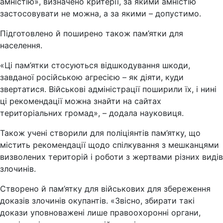
амністію», визначено критерії, за якими амністію
застосовувати не можна, а за якими – допустимо.
Підготовлено й поширено також пам’ятки для
населення.
«Ці пам’ятки стосуються відшкодування шкоди,
завданої російською агресією – як діяти, куди
звертатися. Військові адміністрації поширили їх, і нині
ці рекомендації можна знайти на сайтах
територіальних громад», – додала науковиця.
Також учені створили для поліціянтів пам’ятку, що
містить рекомендації щодо спілкування з мешканцями
визволених територій і роботи з жертвами різних видів
злочинів.
Створено й пам’ятку для військових для збереження
доказів злочинів окупантів. «Звісно, збирати такі
докази уповноважені лише правоохоронні органи,