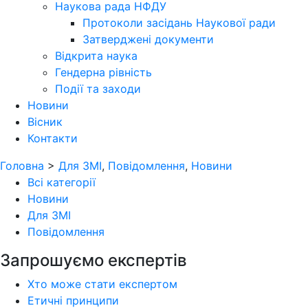
Наукова рада НФДУ
Протоколи засідань Наукової ради
Затверджені документи
Відкрита наука
Гендерна рівність
Події та заходи
Новини
Вісник
Контакти
Головна
>
Для ЗМІ
,
Повідомлення
,
Новини
Всі категорії
Новини
Для ЗМІ
Повідомлення
Запрошуємо експертів
Хто може стати експертом
Етичні принципи