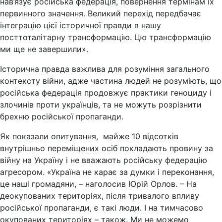
нав’язує російська федерація, повернення термінам їх
первинного значення. Великий перехід передбачає
інтеграцію цієї історичної правди в нашу
посттоталітарну трансформацію. Цю трансформацію
ми ще не завершили».
Історична правда важлива для розуміння загального
контексту війни, адже частина людей не розуміють, що
російська федерація продовжує практики геноциду і
злочинів проти українців, та не можуть розрізнити
брехню російської пропаганди.
Як показали опитування, майже 10 відсотків
внутрішньо переміщених осіб покладають провину за
війну на Україну і не вважають російську федерацію
агресором. «Україна не карає за думки і переконання,
це наші громадяни, – наголосив Юрій Орлов. – На
деокупованих територіях, після тривалого впливу
російської пропаганди, є такі люди. І на тимчасово
окупованих територіях – також. Ми не можемо