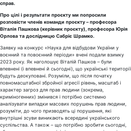
справ
.
Про
цілі
і
результати
проєкту
ми
попросили
розповісти
членів
команди
проєкту
–
професора
Віталія
Пашкова
(
керівник
проєкту
),
професора
Юрія
Орлова
та
дослідницю
Сабріє
Шрамко
.
Заявку на конкурс «Наука для відбудови України у
воєнний та повоєнний періоди» вчені подали взимку
2023 року. Як наголошує Віталій Пашков – були
впевнені (і впевнені й сьогодні), що українські території
будуть деокуповані. Розуміли, що після початку
повномасштабної збройної агресії рівень, масштаб і
характер загроз для прав людини (зокрема,
криміногенних) змінився і потрібно системно
аналізувати випадки масових порушень прав людини,
розуміти, до чого призводять ці порушення, які
внутрішні зсуви виникають всередині українського
суспільства. А також – що потрібно зробити сьогодні,