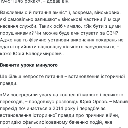
1945-1946 роках», – додав він.
Важливим є й питання амністії, зокрема, військових,
які самовільно залишають військові частини й місця
несення служби. Таких осіб чимало. «Як бути з цими
порушниками? Чи можна буде амністувати за СЗЧ?
Адже навіть фізично установи виконання покарань не
здатні прийняти відповідну кількість засуджених», –
каже Юрій Володимирович.
Вивчити
уроки
минулого
Ще більш непросте питання – встановлення історичної
правди.
«Ми зосередили увагу на концепції малого і великого
переходів, – продовжує розповідь Юрій Орлов. – Малий
перехід починається з 2014 року і передбачає
встановлення історичної правди про причини війни,
протидію сфальсифікованому баченню подій, яке