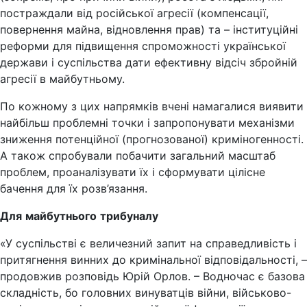
постраждали від російської агресії (компенсації,
повернення майна, відновлення прав) та – інституційні
реформи для підвищення спроможності української
держави і суспільства дати ефективну відсіч збройній
агресії в майбутньому.
По кожному з цих напрямків вчені намагалися виявити
найбільш проблемні точки і запропонувати механізми
зниження потенційної (прогнозованої) криміногенності.
А також спробували побачити загальний масштаб
проблем, проаналізувати їх і сформувати цілісне
бачення для їх розв’язання.
Для
майбутнього
трибуналу
«У суспільстві є величезний запит на справедливість і
притягнення винних до кримінальної відповідальності, –
продовжив розповідь Юрій Орлов. – Водночас є базова
складність, бо головних винуватців війни, військово-