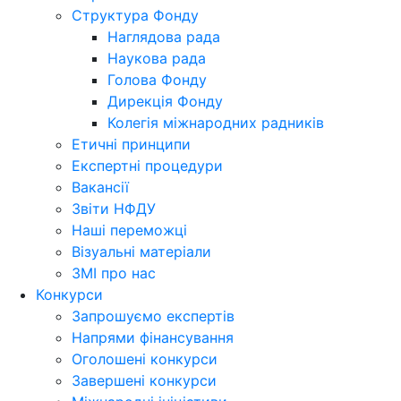
Структура Фонду
Наглядова рада
Наукова рада
Голова Фонду
Дирекція Фонду
Колегія міжнародних радників
Етичні принципи
Експертні процедури
Вакансії
Звіти НФДУ
Наші переможці
Візуальні матеріали
ЗМІ про нас
Конкурси
Запрошуємо експертів
Напрями фінансування
Оголошені конкурси
Завершені конкурси