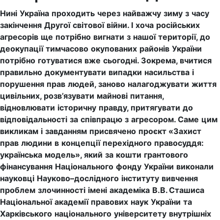
Нині
Україна
проходить
через
найважчу
зиму
з
часу
закінчення
Другої
світової
війни
.
І
хоча
російських
агресорів
ще
потрібно
вигнати
з
нашої
території
,
до
деокупації
тимчасово
окупованих
районів
України
потрібно
готуватися
вже
сьогодні
.
Зокрема
,
вчитися
правильно
документувати
випадки
насильства
і
порушення
прав
людей
,
заново
налагоджувати
життя
цивільних
,
розв
’
язувати
майнові
питання
,
відновлювати
історичну
правду
,
притягувати
до
відповідальності
за
співпрацю
з
агресором
.
Саме
цим
викликам
і
завданням
присвячено
проєкт
«
Захист
прав
людини
в
концепції
перехідного
правосуддя
:
українська
модель
»,
який
за
кошти
грантового
фінансування
Національного
фонду
України
виконали
науковці
Науково
–
дослідного
інституту
вивчення
проблем
злочинності
імені
академіка
В
.
В
.
Сташиса
Національної
академії
правових
наук
України
та
Харківського
національного
університету
внутрішніх