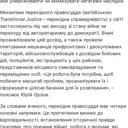
аби унеможливити чи мінімізувати негативні наслідки.
Механізми перехідного правосуддя (англійською
Transitional Justice
– перехідна справедливість) у світі
застосовують під час виходу зі стану війни чи
переходу від авторитаризму до демократії. Вчені
проаналізовали цей досвід, а також провели
опитування мешканців прифронтових і деокупованих
територій, військовослужбовців з досвідом бойових
дій, поліціянтів, які працюють у цих районах,
представників місцевого самоврядування та
переміщених осіб. «Ця робота була потрібна, щоб
побачити масштаб проблем, проаналізувати їх і
сформувати цілісне бачення для їх розв’язання», –
пояснює Юрій Орлов.
За словами вченого, перехідне правосуддя має чотири
основні напрямки. Це притягнення винних до
відповідальності, встановлення історичної правди
(зокрема, про причини війни), робота з людьми, які