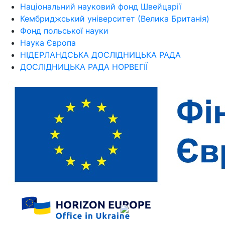
Національний науковий фонд Швейцарії
Кембриджський університет (Велика Британія)
Фонд польської науки
Наука Європа
НІДЕРЛАНДСЬКА ДОСЛІДНИЦЬКА РАДА
ДОСЛІДНИЦЬКА РАДА НОРВЕГІЇ