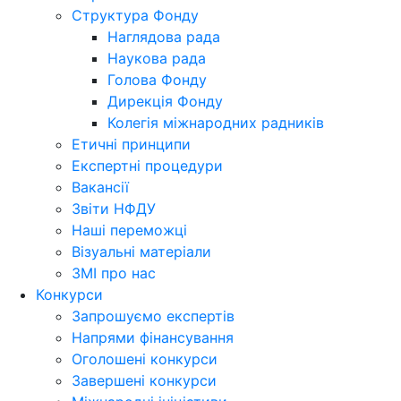
Структура Фонду
Наглядова рада
Наукова рада
Голова Фонду
Дирекція Фонду
Колегія міжнародних радників
Етичні принципи
Експертні процедури
Вакансії
Звіти НФДУ
Наші переможці
Візуальні матеріали
ЗМІ про нас
Конкурси
Запрошуємо експертів
Напрями фінансування
Оголошені конкурси
Завершені конкурси