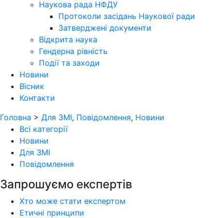
Наукова рада НФДУ
Протоколи засідань Наукової ради
Затверджені документи
Відкрита наука
Гендерна рівність
Події та заходи
Новини
Вісник
Контакти
Головна
>
Для ЗМІ
,
Повідомлення
,
Новини
Всі категорії
Новини
Для ЗМІ
Повідомлення
Запрошуємо експертів
Хто може стати експертом
Етичні принципи