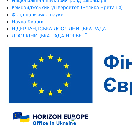
Національний науковий фонд Швейцарії
Кембриджський університет (Велика Британія)
Фонд польської науки
Наука Європа
НІДЕРЛАНДСЬКА ДОСЛІДНИЦЬКА РАДА
ДОСЛІДНИЦЬКА РАДА НОРВЕГІЇ