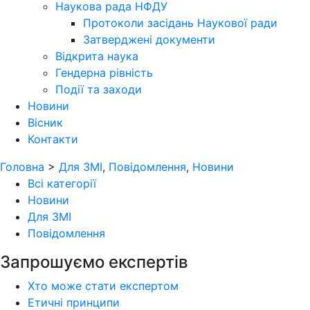
Наукова рада НФДУ
Протоколи засідань Наукової ради
Затверджені документи
Відкрита наука
Гендерна рівність
Події та заходи
Новини
Вісник
Контакти
Головна
>
Для ЗМІ
,
Повідомлення
,
Новини
Всі категорії
Новини
Для ЗМІ
Повідомлення
Запрошуємо експертів
Хто може стати експертом
Етичні принципи