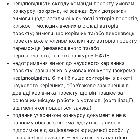
невідповідність складу команди проєкту умовам
конкурсу (зокрема, не завжди були дотримані
вимоги щодо загальної кількості авторів проєктів,
кількості молодих вчених в складі авторів
проєкту; вимоги, що керівник та/або виконавець
проєкту вже є членом колективу авторів проєкту-
переможця (незавершеного та/або
нерозпочатого) іншого конкурсу НФДУ;
недотримання вимог до наукового керівника
проєкту, зазначених в умовах конкурсу (зокрема,
невідповідність 6-ти і більше критеріям в анкеті
наукового керівника, обов’язкове зазначення в
довідці керівника проєкту, що він працює за
основним місцем роботи в установі (організації),
від імені якої подається заявка);
подання учасником конкурсу документів не в
повному обсязі, зокрема відсутність листів
підтримки від зацікавленої юридичної особи, у
разі співфінансування – відсутність гарантійного