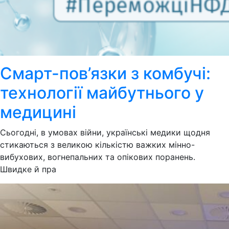
Смарт-пов’язки з комбучі:
технології майбутнього у
медицині
Сьогодні, в умовах війни, українські медики щодня
стикаються з великою кількістю важких мінно-
вибухових, вогнепальних та опікових поранень.
Швидке й пра