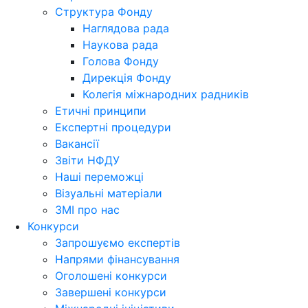
Структура Фонду
Наглядова рада
Наукова рада
Голова Фонду
Дирекція Фонду
Колегія міжнародних радників
Етичні принципи
Експертні процедури
Вакансії
Звіти НФДУ
Наші переможці
Візуальні матеріали
ЗМІ про нас
Конкурси
Запрошуємо експертів
Напрями фінансування
Оголошені конкурси
Завершені конкурси