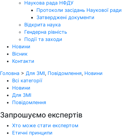
Наукова рада НФДУ
Протоколи засідань Наукової ради
Затверджені документи
Відкрита наука
Гендерна рівність
Події та заходи
Новини
Вісник
Контакти
Головна
>
Для ЗМІ
,
Повідомлення
,
Новини
Всі категорії
Новини
Для ЗМІ
Повідомлення
Запрошуємо експертів
Хто може стати експертом
Етичні принципи