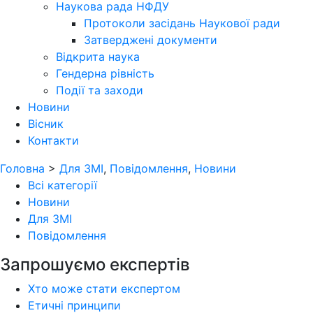
Наукова рада НФДУ
Протоколи засідань Наукової ради
Затверджені документи
Відкрита наука
Гендерна рівність
Події та заходи
Новини
Вісник
Контакти
Головна
>
Для ЗМІ
,
Повідомлення
,
Новини
Всі категорії
Новини
Для ЗМІ
Повідомлення
Запрошуємо експертів
Хто може стати експертом
Етичні принципи