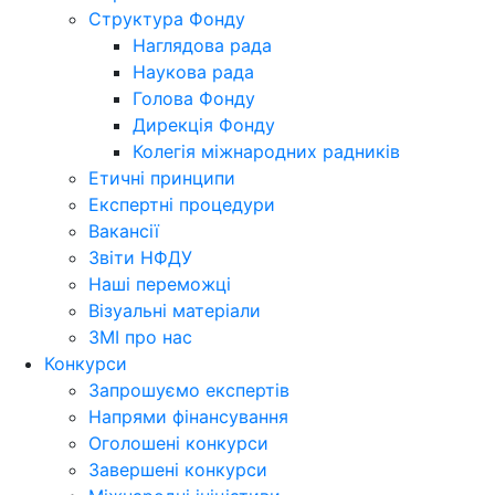
Структура Фонду
Наглядова рада
Наукова рада
Голова Фонду
Дирекція Фонду
Колегія міжнародних радників
Етичні принципи
Експертні процедури
Вакансії
Звіти НФДУ
Наші переможці
Візуальні матеріали
ЗМІ про нас
Конкурси
Запрошуємо експертів
Напрями фінансування
Оголошені конкурси
Завершені конкурси