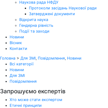
Наукова рада НФДУ
Протоколи засідань Наукової ради
Затверджені документи
Відкрита наука
Гендерна рівність
Події та заходи
Новини
Вісник
Контакти
Головна
>
Для ЗМІ
,
Повідомлення
,
Новини
Всі категорії
Новини
Для ЗМІ
Повідомлення
Запрошуємо експертів
Хто може стати експертом
Етичні принципи