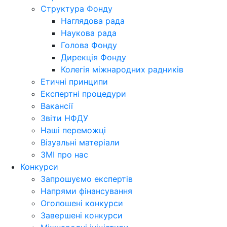
Структура Фонду
Наглядова рада
Наукова рада
Голова Фонду
Дирекція Фонду
Колегія міжнародних радників
Етичні принципи
Експертні процедури
Вакансії
Звіти НФДУ
Наші переможці
Візуальні матеріали
ЗМІ про нас
Конкурси
Запрошуємо експертів
Напрями фінансування
Оголошені конкурси
Завершені конкурси