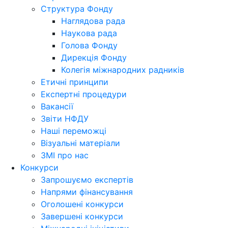
Структура Фонду
Наглядова рада
Наукова рада
Голова Фонду
Дирекція Фонду
Колегія міжнародних радників
Етичні принципи
Експертні процедури
Вакансії
Звіти НФДУ
Наші переможці
Візуальні матеріали
ЗМІ про нас
Конкурси
Запрошуємо експертів
Напрями фінансування
Оголошені конкурси
Завершені конкурси