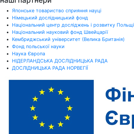
наші партнери
Японське товариство сприяння науці
Німецький дослідницький фонд
Національний центр досліджень і розвитку Польщі
Національний науковий фонд Швейцарії
Кембриджський університет (Велика Британія)
Фонд польської науки
Наука Європа
НІДЕРЛАНДСЬКА ДОСЛІДНИЦЬКА РАДА
ДОСЛІДНИЦЬКА РАДА НОРВЕГІЇ