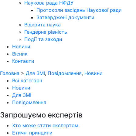
Наукова рада НФДУ
Протоколи засідань Наукової ради
Затверджені документи
Відкрита наука
Гендерна рівність
Події та заходи
Новини
Вісник
Контакти
Головна
>
Для ЗМІ
,
Повідомлення
,
Новини
Всі категорії
Новини
Для ЗМІ
Повідомлення
Запрошуємо експертів
Хто може стати експертом
Етичні принципи