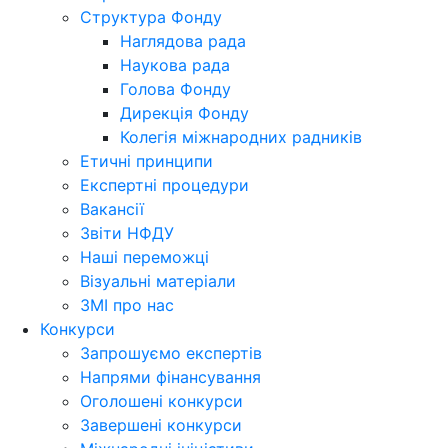
Структура Фонду
Наглядова рада
Наукова рада
Голова Фонду
Дирекція Фонду
Колегія міжнародних радників
Етичні принципи
Експертні процедури
Вакансії
Звіти НФДУ
Наші переможці
Візуальні матеріали
ЗМІ про нас
Конкурси
Запрошуємо експертів
Напрями фінансування
Оголошені конкурси
Завершені конкурси