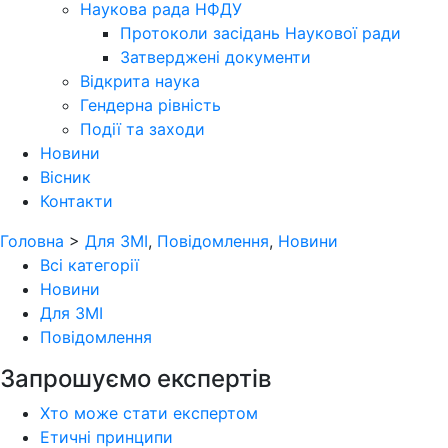
Наукова рада НФДУ
Протоколи засідань Наукової ради
Затверджені документи
Відкрита наука
Гендерна рівність
Події та заходи
Новини
Вісник
Контакти
Головна
>
Для ЗМІ
,
Повідомлення
,
Новини
Всі категорії
Новини
Для ЗМІ
Повідомлення
Запрошуємо експертів
Хто може стати експертом
Етичні принципи