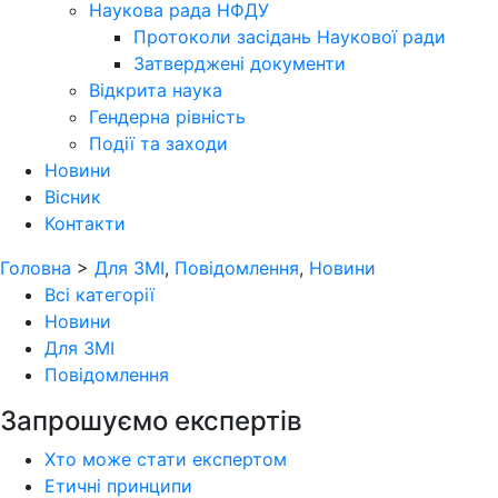
Наукова рада НФДУ
Протоколи засідань Наукової ради
Затверджені документи
Відкрита наука
Гендерна рівність
Події та заходи
Новини
Вісник
Контакти
Головна
>
Для ЗМІ
,
Повідомлення
,
Новини
Всі категорії
Новини
Для ЗМІ
Повідомлення
Запрошуємо експертів
Хто може стати експертом
Етичні принципи