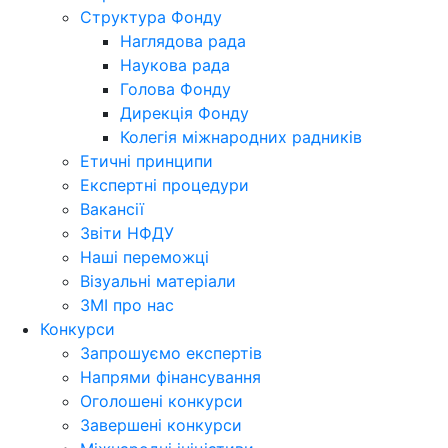
Структура Фонду
Наглядова рада
Наукова рада
Голова Фонду
Дирекція Фонду
Колегія міжнародних радників
Етичні принципи
Експертні процедури
Вакансії
Звіти НФДУ
Наші переможці
Візуальні матеріали
ЗМІ про нас
Конкурси
Запрошуємо експертів
Напрями фінансування
Оголошені конкурси
Завершені конкурси