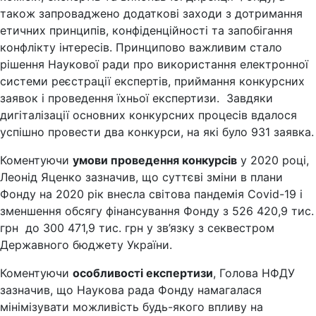
також запроваджено додаткові заходи з дотримання
етичних принципів, конфіденційності та запобігання
конфлікту інтересів. Принципово важливим стало
рішення Наукової ради про використання електронної
системи реєстрації експертів, приймання конкурсних
заявок і проведення їхньої експертизи. Завдяки
дигіталізації основних конкурсних процесів вдалося
успішно провести два конкурси, на які було 931 заявка.
Коментуючи
умови проведення конкурсів
у 2020 році,
Леонід Яценко зазначив, що суттєві зміни в плани
Фонду на 2020 рік внесла світова пандемія Сovid-19 і
зменшення обсягу фінансування Фонду з 526 420,9 тис.
грн до 300 471,9 тис. грн у зв’язку з секвестром
Державного бюджету України.
Коментуючи
особливості експертизи
, Голова НФДУ
зазначив, що Наукова рада Фонду намагалася
мінімізувати можливість будь-якого впливу на