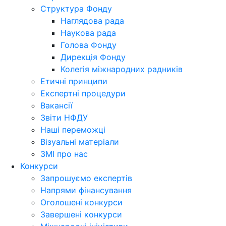
Структура Фонду
Наглядова рада
Наукова рада
Голова Фонду
Дирекція Фонду
Колегія міжнародних радників
Етичні принципи
Експертні процедури
Вакансії
Звіти НФДУ
Наші переможці
Візуальні матеріали
ЗМІ про нас
Конкурси
Запрошуємо експертів
Напрями фінансування
Оголошені конкурси
Завершені конкурси