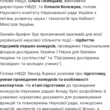
голови НФДУ,
Ольги Полоцької
, виконавчої
директорки НФДУ, та
Олексія Колежука
, голови
Наукового комітету Національної ради України з
питань розвитку науки і технологій при Кабінеті
Міністрів України.
Онлайн-брифінг був присвячений важливій для всієї
української наукової спільноти події –
підбиттю
підсумків перших конкурсів
, проведених Національним
фондом досліджень України (“Наука для безпеки
людини та суспільства” та “Підтримка досліджень
провідних та молодих учених”).
Голова НФДУ Леонід Яценко розповів про
підготовку,
умови проведення конкурсів та особливості
експертизи
. На
етапі підготовки
до проведення
конкурсів Науковою радою Фонду було розроблено й
ухвалено нормативні документи для розмежування
функцій та повноважень Наукової ради, конкурсних
комісій, експертів та виконавчої дирекції Фонду, а