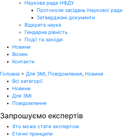
Наукова рада НФДУ
Протоколи засідань Наукової ради
Затверджені документи
Відкрита наука
Гендерна рівність
Події та заходи
Новини
Вісник
Контакти
Головна
>
Для ЗМІ
,
Повідомлення
,
Новини
Всі категорії
Новини
Для ЗМІ
Повідомлення
Запрошуємо експертів
Хто може стати експертом
Етичні принципи