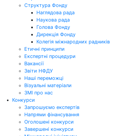
Структура Фонду
Наглядова рада
Наукова рада
Голова Фонду
Дирекція Фонду
Колегія міжнародних радників
Етичні принципи
Експертні процедури
Вакансії
Звіти НФДУ
Наші переможці
Візуальні матеріали
ЗМІ про нас
Конкурси
Запрошуємо експертів
Напрями фінансування
Оголошені конкурси
Завершені конкурси