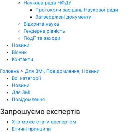
Наукова рада НФДУ
Протоколи засідань Наукової ради
Затверджені документи
Відкрита наука
Гендерна рівність
Події та заходи
Новини
Вісник
Контакти
Головна
>
Для ЗМІ
,
Повідомлення
,
Новини
Всі категорії
Новини
Для ЗМІ
Повідомлення
Запрошуємо експертів
Хто може стати експертом
Етичні принципи