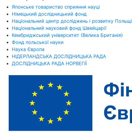
Японське товариство сприяння науці
Німецький дослідницький фонд
Національний центр досліджень і розвитку Польщі
Національний науковий фонд Швейцарії
Кембриджський університет (Велика Британія)
Фонд польської науки
Наука Європа
НІДЕРЛАНДСЬКА ДОСЛІДНИЦЬКА РАДА
ДОСЛІДНИЦЬКА РАДА НОРВЕГІЇ