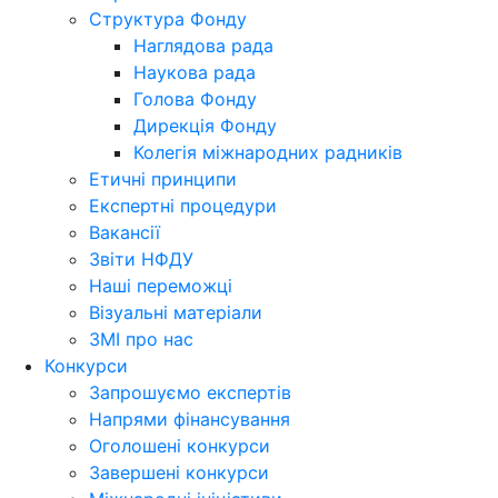
Структура Фонду
Наглядова рада
Наукова рада
Голова Фонду
Дирекція Фонду
Колегія міжнародних радників
Етичні принципи
Експертні процедури
Вакансії
Звіти НФДУ
Наші переможці
Візуальні матеріали
ЗМІ про нас
Конкурси
Запрошуємо експертів
Напрями фінансування
Оголошені конкурси
Завершені конкурси